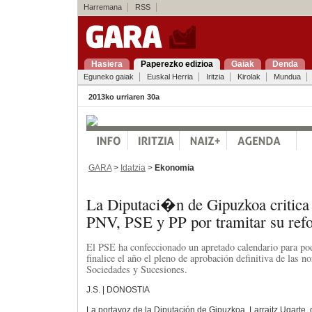
Harremana
RSS
Hasiera
Paperezko edizioa
Gaiak
Denda
Eguneko gaiak
Euskal Herria
Iritzia
Kirolak
Mundua
2013ko urriaren 30a
GARA
>
Idatzia
>
Ekonomia
La Diputaci�n de Gipuzkoa critica 
PNV, PSE y PP por tramitar su ref
El PSE ha confeccionado un apretado calendario para po
finalice el año el pleno de aprobación definitiva de las 
Sociedades y Sucesiones.
J.S. | DONOSTIA
La portavoz de la Diputación de Gipuzkoa, Larraitz Ugarte