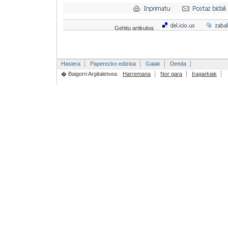
Gehitu artikuloa:
Hasiera
Paperezko edizioa
Gaiak
Denda
� Baigorri Argitaletxea
Harremana
Nor gara
Iragarkiak