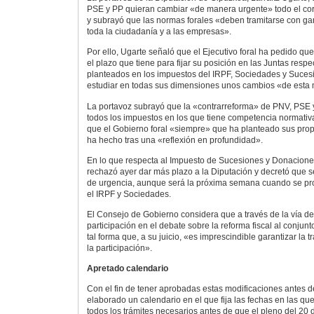
PSE y PP quieran cambiar «de manera urgente» todo el corpu
y subrayó que las normas forales «deben tramitarse con gar
toda la ciudadanía y a las empresas».
Por ello, Ugarte señaló que el Ejecutivo foral ha pedido qu
el plazo que tiene para fijar su posición en las Juntas resp
planteados en los impuestos del IRPF, Sociedades y Sucesio
estudiar en todas sus dimensiones unos cambios «de esta
La portavoz subrayó que la «contrarreforma» de PNV, PSE 
todos los impuestos en los que tiene competencia normativa
que el Gobierno foral «siempre» que ha planteado sus propu
ha hecho tras una «reflexión en profundidad».
En lo que respecta al Impuesto de Sucesiones y Donaciones
rechazó ayer dar más plazo a la Diputación y decretó que s
de urgencia, aunque será la próxima semana cuando se pro
el IRPF y Sociedades.
El Consejo de Gobierno considera que a través de la vía de
participación en el debate sobre la reforma fiscal al conjun
tal forma que, a su juicio, «es imprescindible garantizar la 
la participación».
Apretado calendario
Con el fin de tener aprobadas estas modificaciones antes d
elaborado un calendario en el que fija las fechas en las qu
todos los trámites necesarios antes de que el pleno del 20