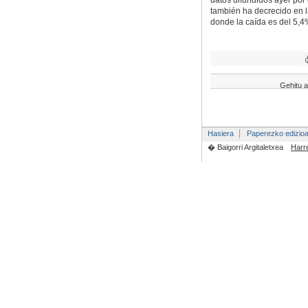
datos difundidos ayer por 
también ha decrecido en 
donde la caída es del 5,4
Gehitu a
Hasiera
Paperezko edizio
� Baigorri Argitaletxea
Harr