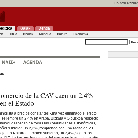
Hautatu hizkunt
edizioa
Gaiak
Denda
ria
Iritzia
Kirolak
Mundua
Kultura
Ekonomia
ia
 comercio de la CAV caen un 2,4%
en el Estado
inorista a precios constantes -una vez eliminado el efecto
en setiembre un 2,4% en Araba, Bizkaia y Gipuzkoa respecto
 mayor descenso de todas las comunidades autonómicas,
pañol subieron un 2,2%, rompiendo con una racha de 28
aja. En Nafarroa también subieron, un 3,4%, según los