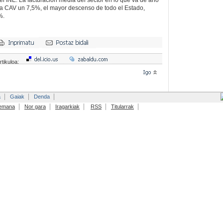
el INE. La facturación media del sector en lo que va de año
la CAV un 7,5%, el mayor descenso de todo el Estado,
%.
rtikuloa:
a
Gaiak
Denda
emana
Nor gara
Iragarkiak
RSS
Titularrak