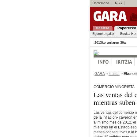
Harremana
RSS
Hasiera
Paperezko 
Eguneko gaiak
Euskal Her
2013ko urriaren 30a
GARA
>
Idatzia
>
Ekonom
COMERCIO MINORISTA
Las ventas del
mientras suben 
Las ventas del comercio m
de la inflación- cayeron 
al mismo mes de 2012, el
mientras en el Estado es
meses consecutivos a la b