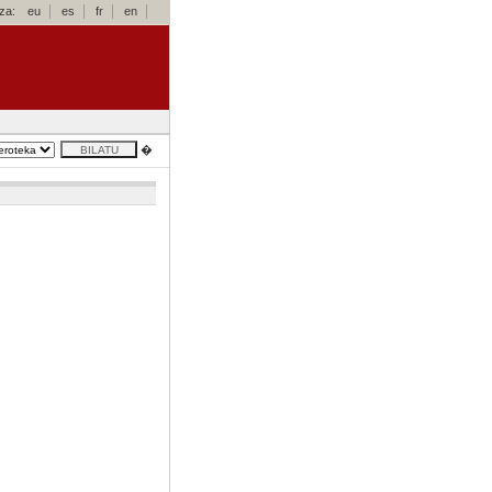
za:
eu
es
fr
en
�