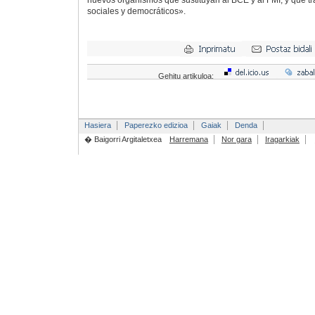
nuevos organismos que sustituyan al BCE y al FMI, y que tra
sociales y democráticos».
Gehitu artikuloa:
Hasiera
Paperezko edizioa
Gaiak
Denda
� Baigorri Argitaletxea
Harremana
Nor gara
Iragarkiak