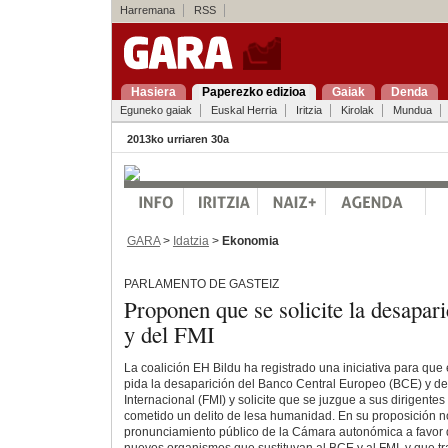
Harremana
RSS
Hasiera
Paperezko edizioa
Gaiak
Denda
Eguneko gaiak
Euskal Herria
Iritzia
Kirolak
Mundua
2013ko urriaren 30a
GARA
>
Idatzia
>
Ekonomia
PARLAMENTO DE GASTEIZ
Proponen que se solicite la desapa
y del FMI
La coalición EH Bildu ha registrado una iniciativa para que
pida la desaparición del Banco Central Europeo (BCE) y d
Internacional (FMI) y solicite que se juzgue a sus dirigente
cometido un delito de lesa humanidad. En su proposición no
pronunciamiento público de la Cámara autonómica a favor 