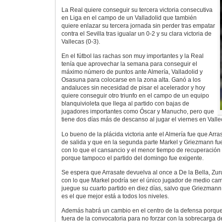
La Real quiere conseguir su tercera victoria consecutiva
en Liga en el campo de un Valladolid que también
quiere enlazar su tercera jornada sin perder tras empatar
contra el Sevilla tras igualar un 0-2 y su clara victoria de
Vallecas (0-3).
En el fútbol las rachas son muy importantes y la Real
tenía que aprovechar la semana para conseguir el
máximo número de puntos ante Almería, Valladolid y
Osasuna para colocarse en la zona alta. Ganó a los
andaluces sin necesidad de pisar el acelerador y hoy
quiere conseguir otro triunfo en el campo de un equipo
blanquivioleta que llega al partido con bajas de
jugadores importantes como Óscar y Manucho, pero que
tiene dos días más de descanso al jugar el viernes en Valle
Lo bueno de la plácida victoria ante el Almería fue que Arra
de salida y que en la segunda parte Markel y Griezmann fue
con lo que el cansancio y el menor tiempo de recuperación
porque tampoco el partido del domingo fue exigente.
Se espera que Arrasate devuelva al once a De la Bella, Zuru
con lo que Markel podría ser el único jugador de medio ca
juegue su cuarto partido en diez días, salvo que Griezman
es el que mejor está a todos los niveles.
Además habrá un cambio en el centro de la defensa porque
fuera de la convocatoria para no forzar con la sobrecarga d