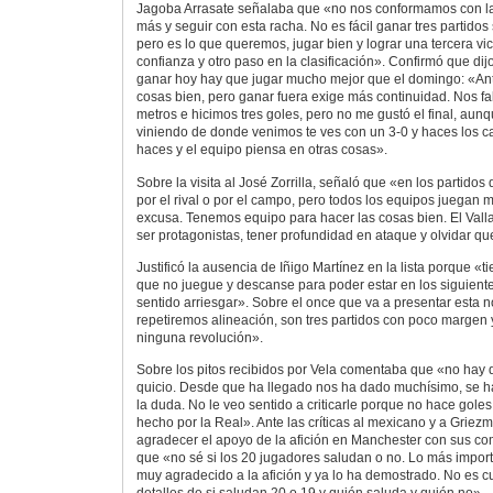
Jagoba Arrasate señalaba que «no nos conformamos con la
más y seguir con esta racha. No es fácil ganar tres partidos
pero es lo que queremos, jugar bien y lograr una tercera vic
confianza y otro paso en la clasificación». Confirmó que di
ganar hoy hay que jugar mucho mejor que el domingo: «Ant
cosas bien, pero ganar fuera exige más continuidad. Nos fal
metros e hicimos tres goles, pero no me gustó el final, aun
viniendo de donde venimos te ves con un 3-0 y haces los c
haces y el equipo piensa en otras cosas».
Sobre la visita al José Zorrilla, señaló que «en los partidos 
por el rival o por el campo, pero todos los equipos juegan 
excusa. Tenemos equipo para hacer las cosas bien. El Vall
ser protagonistas, tener profundidad en ataque y olvidar que
Justificó la ausencia de Iñigo Martínez en la lista porque «t
que no juegue y descanse para poder estar en los siguiente
sentido arriesgar». Sobre el once que va a presentar esta 
repetiremos alineación, son tres partidos con poco margen
ninguna revolución».
Sobre los pitos recibidos por Vela comentaba que «no hay 
quicio. Desde que ha llegado nos ha dado muchísimo, se h
la duda. No le veo sentido a criticarle porque no hace goles
hecho por la Real». Ante las críticas al mexicano y a Griezm
agradecer el apoyo de la afición en Manchester con sus co
que «no sé si los 20 jugadores saludan o no. Lo más import
muy agradecido a la afición y ya lo ha demostrado. No es c
detalles de si saludan 20 o 19 y quién saluda y quién no».