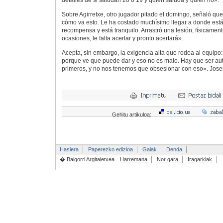
Sobre Agirretxe, otro jugador pitado el domingo, señaló que
cómo va esto. Le ha costado muchísimo llegar a donde está
recompensa y está tranquilo. Arrastró una lesión, físicament
ocasiones, le falta acertar y pronto acertará».
Acepta, sin embargo, la exigencia alta que rodea al equipo:
porque ve que puede dar y eso no es malo. Hay que ser au
primeros, y no nos tenemos que obsesionar con eso». Jos
Gehitu artikuloa:
Hasiera
Paperezko edizioa
Gaiak
Denda
� Baigorri Argitaletxea
Harremana
Nor gara
Iragarkiak