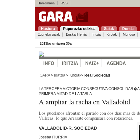
Harremana
RSS
Hasiera
Paperezko edizioa
Gaiak
Denda
Eguneko gaiak
Euskal Herria
Iritzia
Kirolak
Mundua
2013ko urriaren 30a
GARA
>
Idatzia
> Kirolak>
Real Sociedad
LA TERCERA VICTORIA CONSECUTIVA CONSOLIDAR�A 
PRIMERA MITAD DE LA TABLA
A ampliar la racha en Valladolid
Los pucelanos afrontan el partido con dos días más de d
Vallecas, lo que Arrasate compensará con rotaciones.
VALLADOLID-R. SOCIEDAD
Joseba ITURRIA