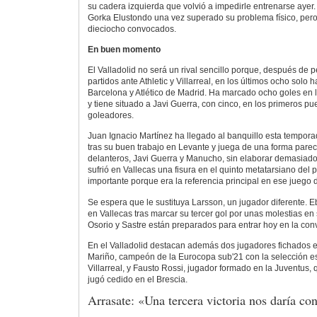
su cadera izquierda que volvió a impedirle entrenarse ayer.
Gorka Elustondo una vez superado su problema físico, pero 
dieciocho convocados.
En buen momento
El Valladolid no será un rival sencillo porque, después de 
partidos ante Athletic y Villarreal, en los últimos ocho solo 
Barcelona y Atlético de Madrid. Ha marcado ocho goles en l
y tiene situado a Javi Guerra, con cinco, en los primeros pue
goleadores.
Juan Ignacio Martínez ha llegado al banquillo esta tempora
tras su buen trabajo en Levante y juega de una forma pare
delanteros, Javi Guerra y Manucho, sin elaborar demasiado
sufrió en Vallecas una fisura en el quinto metatarsiano del 
importante porque era la referencia principal en ese juego d
Se espera que le sustituya Larsson, un jugador diferente. Eb
en Vallecas tras marcar su tercer gol por unas molestias en 
Osorio y Sastre están preparados para entrar hoy en la con
En el Valladolid destacan además dos jugadores fichados es
Mariño, campeón de la Eurocopa sub'21 con la selección e
Villarreal, y Fausto Rossi, jugador formado en la Juventus
jugó cedido en el Brescia.
Arrasate: «Una tercera victoria nos daría co