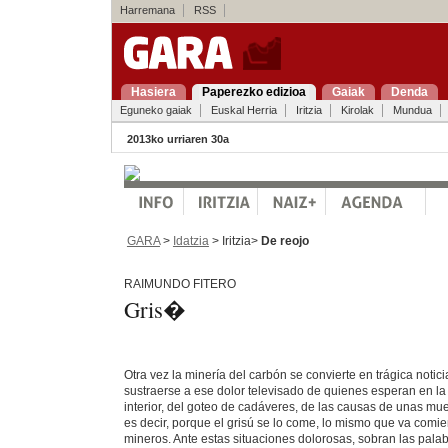
Harremana
RSS
Hasiera
Paperezko edizioa
Gaiak
Denda
Eguneko gaiak
Euskal Herria
Iritzia
Kirolak
Mundua
2013ko urriaren 30a
GARA
>
Idatzia
> Iritzia>
De reojo
RAIMUNDO FITERO
Gris�
Otra vez la minería del carbón se convierte en trágica noti
sustraerse a ese dolor televisado de quienes esperan en la 
interior, del goteo de cadáveres, de las causas de unas muer
es decir, porque el grisú se lo come, lo mismo que va comie
mineros. Ante estas situaciones dolorosas, sobran las palab