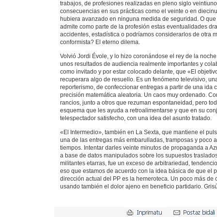
trabajos, de profesiones realizadas en pleno siglo veintiun
consecuencias en sus prácticas como el veinte o en diecin
hubiera avanzado en ninguna medida de seguridad. O que 
admite como parte de la profesión estas eventualidades d
accidentes, estadística o podríamos considerarlos de otra
conformista? El eterno dilema.
Volvió Jordi Évole, y lo hizo coronándose el rey de la noc
unos resultados de audiencia realmente importantes y cola
como invitado y por estar colocado delante, que «El objeti
recuperara algo de resuello. Es un fenómeno televisivo, un
reporterismo, de confeccionar entregas a partir de una ida c
precisión matemática aleatoria. Un caos muy ordenado. Co
rancios, junto a otros que rezuman espontaneidad, pero to
esquema que les ayuda a retroalimentarse y que en su conj
telespectador satisfecho, con una idea del asunto tratado.
«El Intermedio», también en La Sexta, que mantiene el puls
una de las entregas más embarulladas, tramposas y poco ac
tiempos. Intentar darles veinte minutos de propaganda a A
a base de datos manipulados sobre los supuestos traslado
militantes etarras, fue un exceso de arbitrariedad, tendencios
eso que estamos de acuerdo con la idea básica de que el 
dirección actual del PP es la hemeroteca. Un poco más de
usando también el dolor ajeno en beneficio partidario. Grisú