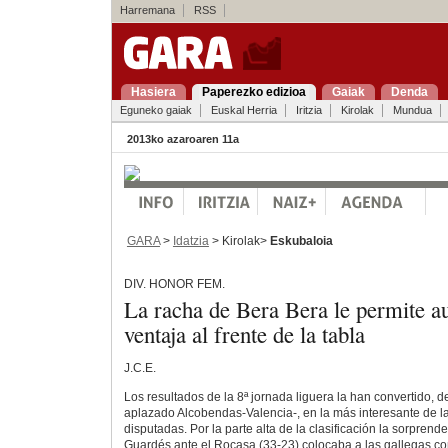
Harremana
RSS
Hasiera
Paperezko edizioa
Gaiak
Denda
Eguneko gaiak
Euskal Herria
Iritzia
Kirolak
Mundua
2013ko azaroaren 11a
GARA
>
Idatzia
> Kirolak>
Eskubaloia
DIV. HONOR FEM.
La racha de Bera Bera le permite a
ventaja al frente de la tabla
J.C.E.
Los resultados de la 8ª jornada liguera la han convertido, d
aplazado Alcobendas-Valencia-, en la más interesante de l
disputadas. Por la parte alta de la clasificación la sorprend
Guardés ante el Rocasa (33-23) colocaba a las gallegas c