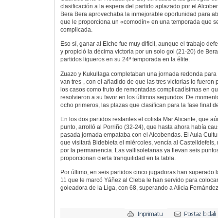
clasificación a la espera del partido aplazado por el Alcoben
Bera Bera aprovechaba la inmejorable oportunidad para ab
que le proporciona un «comodín» en una temporada que 
complicada.
Eso sí, ganar al Elche fue muy difícil, aunque el trabajo def
y propició la décima victoria por un solo gol (21-20) de Be
partidos ligueros en su 24ª temporada en la élite.
Zuazo y Kukullaga completaban una jornada redonda para l
van tres-, con el añadido de que las tres victorias lo fueron 
los casos como fruto de remontadas complicadísimas en que
resolvieron a su favor en los últimos segundos. De momento,
ocho primeros, las plazas que clasifican para la fase final 
En los dos partidos restantes el colista Mar Alicante, que
punto, arrolló al Porriño (32-24), que hasta ahora había ca
pasada jornada empataba con el Alcobendas. El Aula Cultur
que visitará Bidebieta el miércoles, vencía al Castelldefels, 
por la permanencia. Las vallisoletanas ya llevan seis punt
proporcionan cierta tranquilidad en la tabla.
Por último, en seis partidos cinco jugadoras han superado l
11 que le marcó Yáñez al Cleba le han servido para colo
goleadora de la Liga, con 68, superando a Alicia Fernández