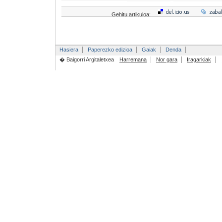
Gehitu artikuloa:
Hasiera
Paperezko edizioa
Gaiak
Denda
� Baigorri Argitaletxea
Harremana
Nor gara
Iragarkiak