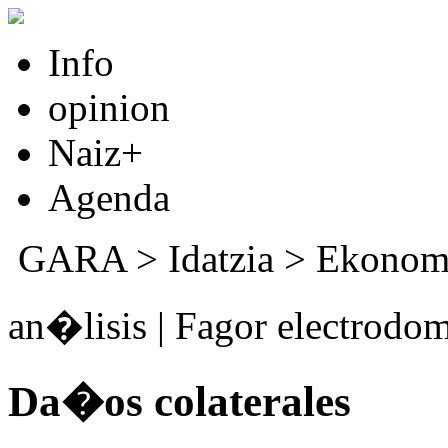
Info
opinion
Naiz+
Agenda
GARA
>
Idatzia
>
Ekonom
an�lisis | Fagor electrodo
Da�os colaterales