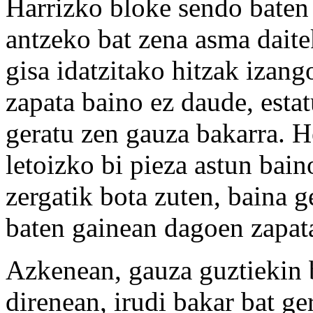
Harrizko bloke sendo baten 
antzeko bat zena asma daitek
gisa idatzitako hitzak izang
zapata baino ez daude, estat
geratu zen gauza bakarra. H
letoizko bi pieza astun bai
zergatik bota zuten, baina g
baten gainean dagoen zapata
Azkenean, gauza guztiekin b
direnean, irudi bakar bat g