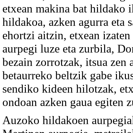
etxean makina bat hildako i
hildakoa, azken agurra eta 
ehortzi aitzin, etxean izate
aurpegi luze eta zurbila, D
bezain zorrotzak, itsua zen a
betaurreko beltzik gabe iku
sendiko kideen hilotzak, et
ondoan azken gaua egiten z
Auzoko hildakoen aurpegiak 