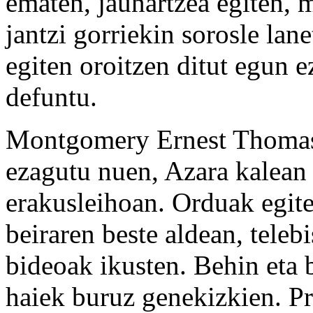
ematen, jaunartzea egiten, m
jantzi gorriekin sorosle lan
egiten oroitzen ditut egun 
defuntu.
Montgomery Ernest Thomas 
ezagutu nuen, Azara kalean
erakusleihoan. Orduak egite
beiraren beste aldean, telebi
bideoak ikusten. Behin eta b
haiek buruz genekizkien. Pr