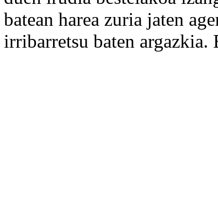
batean harea zuria jaten ager
irribarretsu baten argazkia.