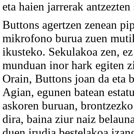
eta haien jarrerak antzezten
Buttons agertzen zenean pip
mikrofono burua zuen mutik
ikusteko. Sekulakoa zen, ez
munduan inor hark egiten zi
Orain, Buttons joan da eta b
Agian, egunen batean estatua
askoren buruan, brontzezko 
dira, baina ziur naiz belau
duen irudia bestelakoa iza