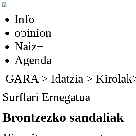
Info
opinion
Naiz+
Agenda
GARA
>
Idatzia
> Kirola
Surflari Ernegatua
Brontzezko sandaliak