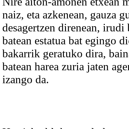
Nire aiton-amonen etxean m
naiz, eta azkenean, gauza gu
desagertzen direnean, irudi
batean estatua bat egingo di
bakarrik geratuko dira, bain
batean harea zuria jaten age
izango da.