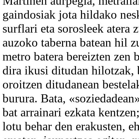
Martinen aurpegia, metraila
gaindosiak jota hildako nes
surflari eta sorosleek atera 
auzoko taberna batean hil z
metro batera bereizten zen 
dira ikusi ditudan hilotzak,
oroitzen ditudanean bestelak
burura. Bata, «soziedadean»
bat arrainari ezkata kentzen
lotu behar den erakusten, e