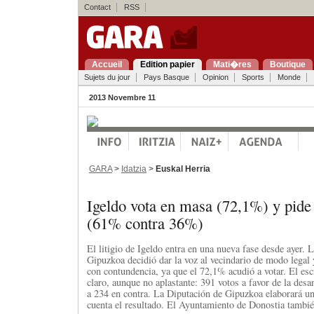
Contact
RSS
Accueil
Edition papier
Mati�res
Boutique
Sujets du jour
Pays Basque
Opinion
Sports
Monde
2013 Novembre 11
GARA
>
Idatzia
>
Euskal Herria
Igeldo vota en masa (72,1%) y pid
(61% contra 36%)
El litigio de Igeldo entra en una nueva fase desde ayer. 
Gipuzkoa decidió dar la voz al vecindario de modo legal 
con contundencia, ya que el 72,1% acudió a votar. El esc
claro, aunque no aplastante: 391 votos a favor de la desa
a 234 en contra. La Diputación de Gipuzkoa elaborará u
cuenta el resultado. El Ayuntamiento de Donostia tambié