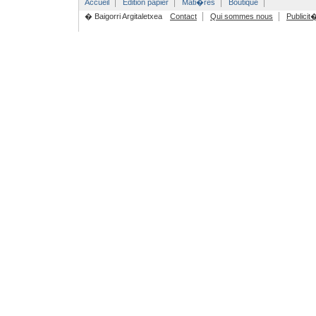
Accueil
Edition papier
Mati�res
Boutique
� Baigorri Argitaletxea
Contact
Qui sommes nous
Publicit