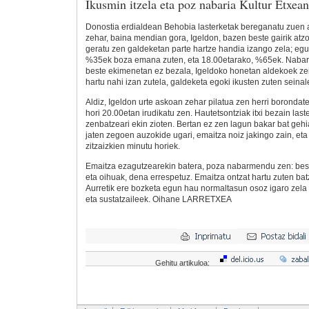
Ikusmin itzela eta poz nabaria Kultur Etxean
Donostia erdialdean Behobia lasterketak bereganatu zuen 
zehar, baina mendian gora, Igeldon, bazen beste gairik atzo
geratu zen galdeketan parte hartze handia izango zela; egu
%35ek boza emana zuten, eta 18.00etarako, %65ek. Nabar
beste ekimenetan ez bezala, Igeldoko honetan aldekoek zei
hartu nahi izan zutela, galdeketa egoki ikusten zuten seinal
Aldiz, Igeldon urte askoan zehar pilatua zen herri borondat
hori 20.00etan irudikatu zen. Hautetsontziak itxi bezain last
zenbatzeari ekin zioten. Bertan ez zen lagun bakar bat geh
jaten zegoen auzokide ugari, emaitza noiz jakingo zain, eta
zitzaizkien minutu horiek.
Emaitza ezagutzearekin batera, poza nabarmendu zen: bes
eta oihuak, dena errespetuz. Emaitza ontzat hartu zuten batz
Aurretik ere bozketa egun hau normaltasun osoz igaro zela 
eta sustatzaileek. Oihane LARRETXEA
Gehitu artikuloa: