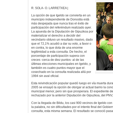
R. SOLA- O. LARRETXEA |
La opción de que Igeldo se convierta en un
municipio independiente de Donostia está
más despejada que nunca tras el éxito de
participación del referéndum realizado ayer.
La apuesta de la Diputación de Gipuzkoa por
materializar el derecho a decidir del
vecindario obtuvo un resultado masivo, dado
que el 72,1% acudió a dar su voto, a favor o
en contra, lo que dota de una enorme
legitimidad a esta consulta. De hecho, el
porcentaje de participación supera con
creces -cerca de diez puntos- al de las
últimas elecciones municipales en Igeldo, y
también es cuatro puntos mayor que el
cosechado en la consulta realizada allá por
1994 sin aval oficial.
Esta reivindicación popular quedó luego en vía muerta dur
2005 se ensayó la opción de otorgar al actual barrio la con
municipal menor, pero sin que prosperara. El expediente d
rechazado por la anterior Diputación de Gipuzkoa, del PNV
Con la llegada de Bildu, los casi 900 vecinos de Igeldo con
la palabra, no sin dificultades por el intento final del Gobie
consulta, esta misma semana. El resultado se conoció pasad