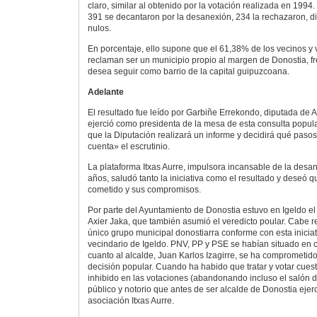
claro, similar al obtenido por la votación realizada en 1994.
391 se decantaron por la desanexión, 234 la rechazaron, d
nulos.
En porcentaje, ello supone que el 61,38% de los vecinos y 
reclaman ser un municipio propio al margen de Donostia, f
desea seguir como barrio de la capital guipuzcoana.
Adelante
El resultado fue leído por Garbiñe Errekondo, diputada de 
ejerció como presidenta de la mesa de esta consulta popula
que la Diputación realizará un informe y decidirá qué paso
cuenta» el escrutinio.
La plataforma Itxas Aurre, impulsora incansable de la desa
años, saludó tanto la iniciativa como el resultado y deseó 
cometido y sus compromisos.
Por parte del Ayuntamiento de Donostia estuvo en Igeldo el 
Axier Jaka, que también asumió el veredicto poular. Cabe r
único grupo municipal donostiarra conforme con esta iniciat
vecindario de Igeldo. PNV, PP y PSE se habían situado en c
cuanto al alcalde, Juan Karlos Izagirre, se ha comprometido
decisión popular. Cuando ha habido que tratar y votar cues
inhibido en las votaciones (abandonando incluso el salón 
público y notorio que antes de ser alcalde de Donostia ejer
asociación Itxas Aurre.