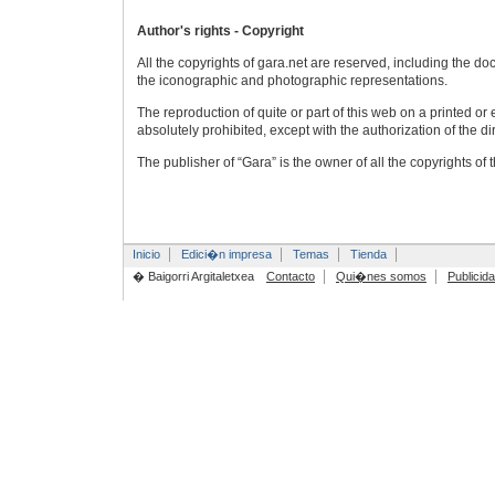
Author's rights - Copyright
All the copyrights of gara.net are reserved, including the 
the iconographic and photographic representations.
The reproduction of quite or part of this web on a printed or 
absolutely prohibited, except with the authorization of the dir
The publisher of “Gara” is the owner of all the copyrights of
Inicio
Edici�n impresa
Temas
Tienda
� Baigorri Argitaletxea
Contacto
Qui�nes somos
Publicid