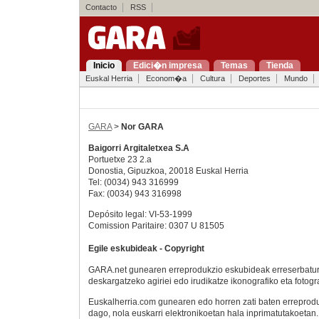
Contacto
RSS
Inicio
Edici�n impresa
Temas
Tienda
Euskal Herria
Econom�a
Cultura
Deportes
Mundo
GARA
>
Nor GARA
Baigorri Argitaletxea S.A
Portuetxe 23 2.a
Donostia
,
Gipuzkoa
,
20018
Euskal Herria
Tel:
(0034) 943 316999
Fax:
(0034) 943 316998
Depósito legal: VI-53-1999
Comission Paritaire: 0307 U 81505
Egile eskubideak - Copyright
GARA.net gunearen erreprodukzio eskubideak erreserbaturi
deskargatzeko agiriei edo irudikatze ikonografiko eta fotog
Euskalherria.com gunearen edo horren zati baten erreprod
dago, nola euskarri elektronikoetan hala inprimatutakoetan.