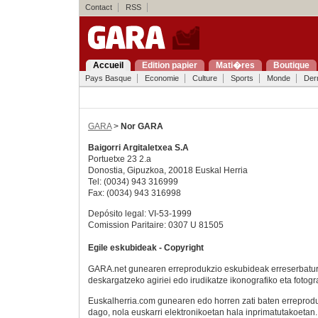
Contact
RSS
Accueil
Edition papier
Mati�res
Boutique
Pays Basque
Economie
Culture
Sports
Monde
Der
GARA
>
Nor GARA
Baigorri Argitaletxea S.A
Portuetxe 23 2.a
Donostia
,
Gipuzkoa
,
20018
Euskal Herria
Tel:
(0034) 943 316999
Fax:
(0034) 943 316998
Depósito legal: VI-53-1999
Comission Paritaire: 0307 U 81505
Egile eskubideak - Copyright
GARA.net gunearen erreprodukzio eskubideak erreserbaturi
deskargatzeko agiriei edo irudikatze ikonografiko eta fotog
Euskalherria.com gunearen edo horren zati baten erreprod
dago, nola euskarri elektronikoetan hala inprimatutakoetan.