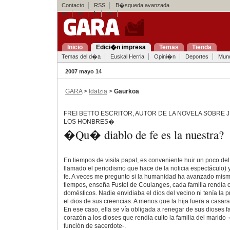
Contacto
RSS
B�squeda avanzada
eu
es
fr
en
Inicio
Edici�n impresa
Temas
Tienda
Temas del d�a
Euskal Herria
Opini�n
Deportes
Mun
2007 mayo 14
GARA
>
Idatzia
>
Gaurkoa
FREI BETTO ESCRITOR, AUTOR DE LA NOVELA SOBRE
LOS HONBRES�
�Qu� diablo de fe es la nuestra?
En tiempos de visita papal, es conveniente huir un poco d
llamado el periodismo que hace de la noticia espectáculo) y 
fe. A veces me pregunto si la humanidad ha avanzado mism
tiempos, enseña Fustel de Coulanges, cada familia rendía c
domésticos. Nadie envidiaba el dios del vecino ni tenía la 
el dios de sus creencias. A menos que la hija fuera a casarse
En ese caso, ella se vía obligada a renegar de sus dioses fa
corazón a los dioses que rendía culto la familia del marido 
función de sacerdote-.