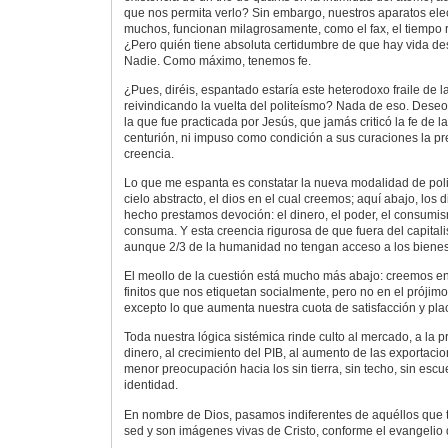
que nos permita verlo? Sin embargo, nuestros aparatos ele
muchos, funcionan milagrosamente, como el fax, el tiempo re
¿Pero quién tiene absoluta certidumbre de que hay vida d
Nadie. Como máximo, tenemos fe.
¿Pues, diréis, espantado estaría este heterodoxo fraile de la
reivindicando la vuelta del politeísmo? Nada de eso. Deseo
la que fue practicada por Jesús, que jamás criticó la fe de la
centurión, ni impuso como condición a sus curaciones la pr
creencia.
Lo que me espanta es constatar la nueva modalidad de polit
cielo abstracto, el dios en el cual creemos; aquí abajo, los 
hecho prestamos devoción: el dinero, el poder, el consum
consuma. Y esta creencia rigurosa de que fuera del capital
aunque 2/3 de la humanidad no tengan acceso a los bienes 
El meollo de la cuestión está mucho más abajo: creemos en
finitos que nos etiquetan socialmente, pero no en el prójimo
excepto lo que aumenta nuestra cuota de satisfacción y plac
Toda nuestra lógica sistémica rinde culto al mercado, a la p
dinero, al crecimiento del PIB, al aumento de las exportaciones
menor preocupación hacia los sin tierra, sin techo, sin escue
identidad.
En nombre de Dios, pasamos indiferentes de aquéllos que 
sed y son imágenes vivas de Cristo, conforme el evangelio 