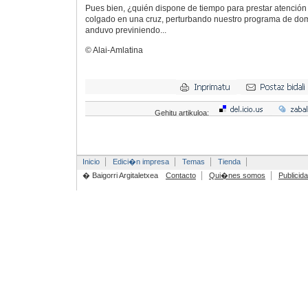
Pues bien, ¿quién dispone de tiempo para prestar atención
colgado en una cruz, perturbando nuestro programa de do
anduvo previniendo...
© Alai-Amlatina
Gehitu artikuloa:
Inicio
Edici�n impresa
Temas
Tienda
� Baigorri Argitaletxea
Contacto
Qui�nes somos
Publicid