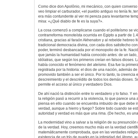
Como dice don Apolônio, mi mecánico, con quien converso 
veo limpiar el carburador, «el pueblo antiguo no tenía fe, t
era más contundente al ver mi pereza para levantarme temp
misa: «¿Qué diablo de fe es la suya?».
La cosa comenzó a complicarse cuando el politeísmo se vi
contrarreforma monoteísta ocurrida en Egipto a partir de 1.
cristiana, gracias al faraón Akhenaton y al rebelde hebreo 
tradicional democracia divina, con cada dios satisfecho con
poder, terminó desbancada por el monopolio de la fe. Naci
que jamás la humanidad había conocido antes: de un lado, lo
idólatras, que según los primeros creían en falsos dioses.
había conocido el fenómeno del ateísmo. Esa fue la primer
registrada por la historia: el dios de una nación, además de 
promovido también a ser el único. Por lo tanto, la creencia 
descreimiento y el descrédito de todos los demás dioses. Só
permite el acceso al único y verdadero Dios.
De ahí nació la distinción entre lo verdadero y lo falso. Y 
la religión pasó a recurrir a la violencia, lo que parece una
piensa en ello cuando se encuentra imbuido de que debe i
verdad, aunque a hierro y fuego? Sobre todo cuando se es
autoridad y verdad es más que una rima. (De hecho, es una
La modernidad vino a salvar a la religión de su presunción 
de la verdad. Hoy, creemos mucho más en la verdad científi
matemáticamente comprobada, que en las verdades religio
existencia de un trío de quarks en la intimidad del átomo, 