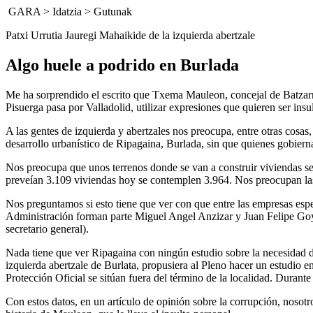
GARA
>
Idatzia
>
Gutunak
Patxi Urrutia Jauregi Mahaikide de la izquierda abertzale
Algo huele a podrido en Burlada
Me ha sorprendido el escrito que Txema Mauleon, concejal de Batzarre
Pisuerga pasa por Valladolid, utilizar expresiones que quieren ser insul
A las gentes de izquierda y abertzales nos preocupa, entre otras cosa
desarrollo urbanístico de Ripagaina, Burlada, sin que quienes gobiern
Nos preocupa que unos terrenos donde se van a construir viviendas se 
preveían 3.109 viviendas hoy se contemplen 3.964. Nos preocupan las 
Nos preguntamos si esto tiene que ver con que entre las empresas esp
Administración forman parte Miguel Angel Anzizar y Juan Felipe Goy
secretario general).
Nada tiene que ver Ripagaina con ningún estudio sobre la necesidad de
izquierda abertzale de Burlata, propusiera al Pleno hacer un estudio en
Protección Oficial se sitúan fuera del término de la localidad. Durant
Con estos datos, en un artículo de opinión sobre la corrupción, nosot