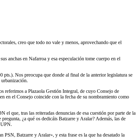
ectorales, creo que todo no vale y menos, aprovechando que el
 a sus anchas en Nafarroa y esa especulación tome cuerpo en el
ts.). Nos preocupa que donde al final de la anterior legislatura se
 urbanización.
os referimos a Plazaola Gestión Integral, de cuyo Consejo de
yen en el Consejo coincide con la fecha de su nombramiento como
el que, tras las reiteradas denuncias de esa cuestión por parte de la
 se pregunta, ¿a qué os dedicáis Batzarre y Aralar? Además, las de
on UPN.
n PSN, Batzarre y Aralar», y esta frase es la que ha desatado la