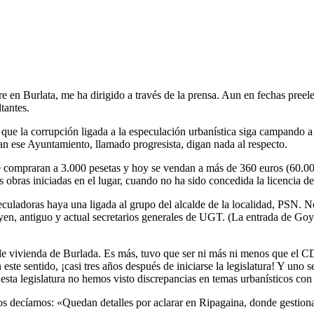
 en Burlata, me ha dirigido a través de la prensa. Aun en fechas preel
tantes.
s, que la corrupción ligada a la especulación urbanística siga campando
an ese Ayuntamiento, llamado progresista, digan nada al respecto.
compraran a 3.000 pesetas y hoy se vendan a más de 360 euros (60.000 p
obras iniciadas en el lugar, cuando no ha sido concedida la licencia de
eculadoras haya una ligada al grupo del alcalde de la localidad, PSN. N
en, antiguo y actual secretarios generales de UGT. (La entrada de Go
 vivienda de Burlada. Es más, tuvo que ser ni más ni menos que el CDN 
 este sentido, ¡casi tres años después de iniciarse la legislatura! Y uno
e esta legislatura no hemos visto discrepancias en temas urbanísticos c
ros decíamos: «Quedan detalles por aclarar en Ripagaina, donde gestiona