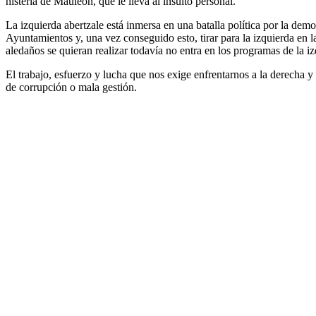
histeria de Mauleon, que le lleva al insulto personal.
La izquierda abertzale está inmersa en una batalla política por la dem
Ayuntamientos y, una vez conseguido esto, tirar para la izquierda en 
aledaños se quieran realizar todavía no entra en los programas de la iz
El trabajo, esfuerzo y lucha que nos exige enfrentarnos a la derecha y
de corrupción o mala gestión.