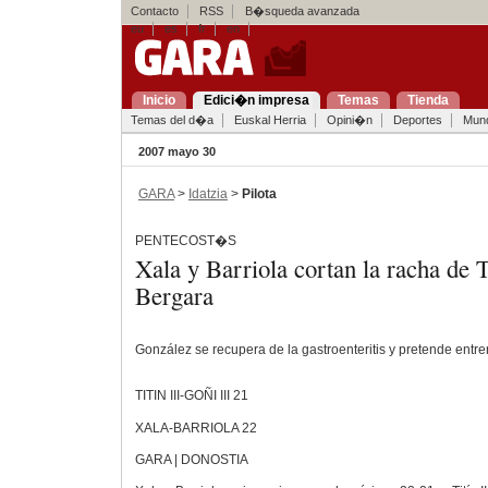
Contacto
RSS
B�squeda avanzada
eu
es
fr
en
Inicio
Edici�n impresa
Temas
Tienda
Temas del d�a
Euskal Herria
Opini�n
Deportes
Mun
2007 mayo 30
GARA
>
Idatzia
>
Pilota
PENTECOST�S
Xala y Barriola cortan la racha de
Bergara
González se recupera de la gastroenteritis y pretende entre
TITIN III-GOÑI III
21
XALA-BARRIOLA
22
GARA | DONOSTIA