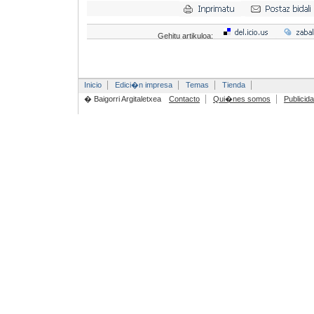
Gehitu artikuloa:
Inicio
Edici�n impresa
Temas
Tienda
� Baigorri Argitaletxea
Contacto
Qui�nes somos
Publicid