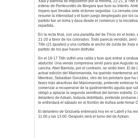
Xala y Barriola se impusieron por la mínima, 22-21, a Titín III
estelar de Pentecostés de Bergara que tuvo su interés. Amb
riojano que llevaba siete victorias seguidas. La cerrada ovac
resume la intensidad y el buen juego desplegado por los cu
partido fue un toma y daca desde el comienzo y la iniciativ
repartida.
En la recta final, con una paradita del de Tricio en el txoko,
21-20 a favor de los colorados. Todo parecía vendido, pero
Titín (21 iguales) y una cortada al ancho de zurda de Xala si
partido de los que hacen disfrutar.
En el 18-17 Titín sufrió una caída y tuvo que entrar a vestu
abductor. Una venda compresiva sirvió para que Augusto sa
cancha. Abel Barriola, por el contrario, se sintió bien. El de L
actual edición del Manomanista, ha querido mantenerse acti
Mientras, Sebastian González, otro de los pelotaris que ha
fases más atractivas del Manomanista, pretende entrenar hoy
comenzar a recuperarse de la gastroenteritis aguda que suf
obligó a aplazar la segunda semifinal del torneo estrella. C
delantero de Azkain, todavía debilitado, pretende probarse
le enfrentará el sábado en el frontón de Iruñea ante Aimar O
El delantero de Goizueta entrenará hoy en el Labrit y ha re
11.00 y las 13.00. Después será el turno del de Azkain.