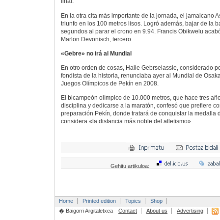
final.
En la otra cita más importante de la jornada, el jamaicano A
triunfo en los 100 metros lisos. Logró además, bajar de la b
segundos al parar el crono en 9.94. Francis Obikwelu acab
Marlon Devonisch, tercero.
«Gebre» no irá al Mundial
En otro orden de cosas, Haile Gebrselassie, considerado 
fondista de la historia, renunciaba ayer al Mundial de Osak
Juegos Olímpicos de Pekín en 2008.
El bicampeón olímpico de 10.000 metros, que hace tres añ
disciplina y dedicarse a la maratón, confesó que prefiere c
preparación Pekín, donde tratará de conquistar la medalla
considera «la distancia más noble del atletismo».
Gehitu artikuloa:
Home
Printed edition
Topics
Shop
� Baigorri Argitaletxea
Contact
About us
Advertising