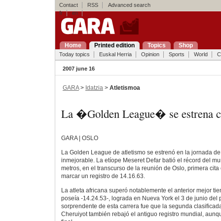
Contact
RSS
Advanced search
fr
en
Home
Printed edition
Topics
Shop
Today topics
Euskal Herria
Opinion
Sports
World
C
2007 june 16
GARA
>
Idatzia
>
Atletismoa
La �Golden League� se estrena 
GARA | OSLO
La Golden League de atletismo se estrenó en la jornada d
inmejorable. La etíope Meseret Defar batió el récord del m
metros, en el transcurso de la reunión de Oslo, primera cita
marcar un registro de 14.16.63.
La atleta africana superó notablemente el anterior mejor t
poseía -14.24.53-, lograda en Nueva York el 3 de junio del
sorprendente de esta carrera fue que la segunda clasificada
Cheruiyot también rebajó el antiguo registro mundial, aunq