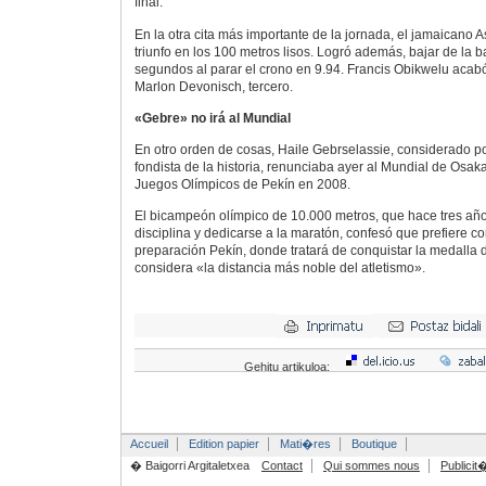
final.
En la otra cita más importante de la jornada, el jamaicano A
triunfo en los 100 metros lisos. Logró además, bajar de la b
segundos al parar el crono en 9.94. Francis Obikwelu acab
Marlon Devonisch, tercero.
«Gebre» no irá al Mundial
En otro orden de cosas, Haile Gebrselassie, considerado 
fondista de la historia, renunciaba ayer al Mundial de Osak
Juegos Olímpicos de Pekín en 2008.
El bicampeón olímpico de 10.000 metros, que hace tres añ
disciplina y dedicarse a la maratón, confesó que prefiere c
preparación Pekín, donde tratará de conquistar la medalla
considera «la distancia más noble del atletismo».
Gehitu artikuloa:
Accueil
Edition papier
Mati�res
Boutique
� Baigorri Argitaletxea
Contact
Qui sommes nous
Publicit