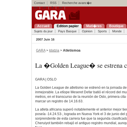
Contact
RSS
Recherche avanc�e
eu
es
fr
en
Accueil
Edition papier
Mati�res
Boutique
Sujets du jour
Pays Basque
Opinion
Sports
Monde
2007 Juin 16
GARA
>
Idatzia
>
Atletismoa
La �Golden League� se estrena 
GARA | OSLO
La Golden League de atletismo se estrenó en la jornada d
inmejorable. La etíope Meseret Defar batió el récord del m
metros, en el transcurso de la reunión de Oslo, primera cita
marcar un registro de 14.16.63.
La atleta africana superó notablemente el anterior mejor t
poseía -14.24.53-, lograda en Nueva York el 3 de junio del
sorprendente de esta carrera fue que la segunda clasificada
Cheruiyot también rebajó el antiguo registro mundial, aunq