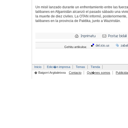
Un misil lanzado durante un enfrentamiento entre las fuerz
talibanes en Afganistán alcanzó el pasado sábado una vivi
la muerte de diez civiles. La OTAN informó, posteriormente,
talibanes en la provincia de Paktika, junto a Waziristán.
Gehitu artikuloa:
Inicio
Edici�n impresa
Temas
Tienda
� Baigorri Argitaletxea
Contacto
Qui�nes somos
Publicid