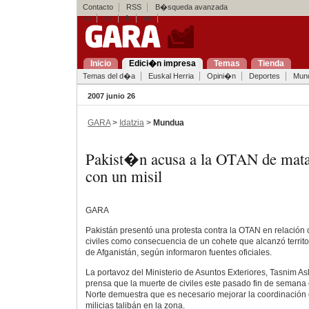
Contacto
RSS
B�squeda avanzada
eu
es
fr
en
Inicio
Edici�n impresa
Temas
Tienda
Temas del d�a
Euskal Herria
Opini�n
Deportes
Mun
2007 junio 26
GARA
>
Idatzia
>
Mundua
Pakist�n acusa a la OTAN de matar
con un misil
GARA
Pakistán presentó una protesta contra la OTAN en relación 
civiles como consecuencia de un cohete que alcanzó territo
de Afganistán, según informaron fuentes oficiales.
La portavoz del Ministerio de Asuntos Exteriores, Tasnim A
prensa que la muerte de civiles este pasado fin de semana 
Norte demuestra que es necesario mejorar la coordinación 
milicias talibán en la zona.