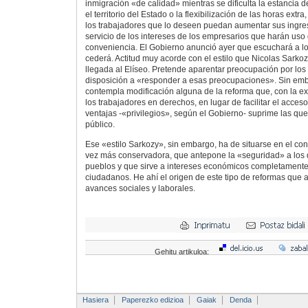
inmigración «de calidad» mientras se dificulta la estancia d
el territorio del Estado o la flexibilización de las horas ex
los trabajadores que lo deseen puedan aumentar sus ingres
servicio de los intereses de los empresarios que harán uso 
conveniencia. El Gobierno anunció ayer que escuchará a lo
cederá. Actitud muy acorde con el estilo que Nicolas Sarko
llegada al Elíseo. Pretende aparentar preocupación por lo
disposición a «responder a esas preocupaciones». Sin emb
contempla modificación alguna de la reforma que, con la ex
los trabajadores en derechos, en lugar de facilitar el acceso
ventajas -«privilegios», según el Gobierno- suprime las que 
público.
Ese «estilo Sarkozy», sin embargo, ha de situarse en el c
vez más conservadora, que antepone la «seguridad» a los
pueblos y que sirve a intereses económicos completamente
ciudadanos. He ahí el origen de este tipo de reformas que 
avances sociales y laborales.
Gehitu artikuloa:
Hasiera
Paperezko edizioa
Gaiak
Denda