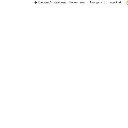
� Baigorri Argitaletxea
Harremana
Nor gara
Iragarkiak