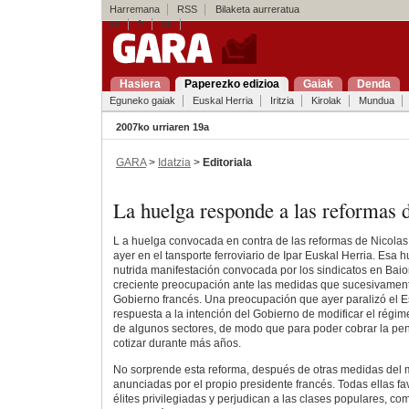
Harremana
RSS
Bilaketa aurreratua
es
fr
en
Hasiera
Paperezko edizioa
Gaiak
Denda
Eguneko gaiak
Euskal Herria
Iritzia
Kirolak
Mundua
2007ko urriaren 19a
GARA
>
Idatzia
>
Editoriala
La huelga responde a las reformas 
L a huelga convocada en contra de las reformas de Nicolas
ayer en el tansporte ferroviario de Ipar Euskal Herria. Esa h
nutrida manifestación convocada por los sindicatos en Baio
creciente preocupación ante las medidas que sucesivamen
Gobierno francés. Una preocupación que ayer paralizó el E
respuesta a la intención del Gobierno de modificar el régim
de algunos sectores, de modo que para poder cobrar la pe
cotizar durante más años.
No sorprende esta reforma, después de otras medidas del 
anunciadas por el propio presidente francés. Todas ellas fa
élites privilegiadas y perjudican a las clases populares, com