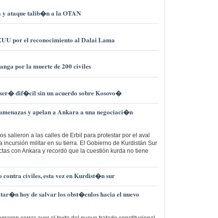
a y ataque talib�n a la OTAN
UU por el reconocimiento al Dalai Lama
nga por la muerte de 200 civiles
ser� dif�cil sin un acuerdo sobre Kosovo�
 amenazas y apelan a Ankara a una negociaci�n
 salieron a las calles de Erbil para protestar por el aval
 incursión militar en su tierra. El Gobierno de Kurdistán Sur
ctas con Ankara y recordó que la cuestión kurda no tiene
 contra civiles, esta vez en Kurdist�n sur
tar�n hoy de salvar los obst�culos hacia el nuevo
graron cerrar ayer el texto del nuevo tratado constitucional