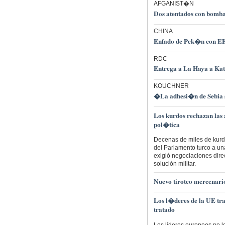
AFGANIST�N
Dos atentados con bomb
CHINA
Enfado de Pek�n con EE
RDC
Entrega a La Haya a Kata
KOUCHNER
�La adhesi�n de Sebia 
Los kurdos rechazan las
pol�tica
Decenas de miles de kurdos
del Parlamento turco a una
exigió negociaciones dire
solución militar.
Nuevo tiroteo mercenario
Los l�deres de la UE tra
tratado
Los líderes europeos no lo