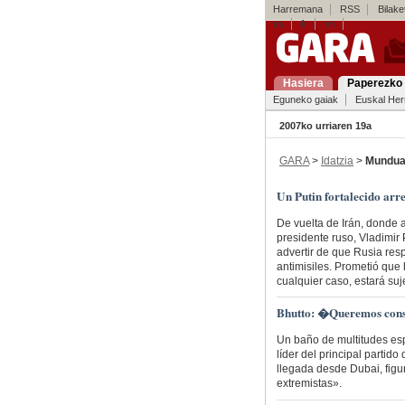
Harremana
RSS
Bilaket
es
fr
en
Hasiera
Paperezko 
Eguneko gaiak
Euskal Her
2007ko urriaren 19a
GARA
>
Idatzia
>
Mundu
Un Putin fortalecido arr
De vuelta de Irán, donde 
presidente ruso, Vladimir P
advertir de que Rusia resp
antimisiles. Prometió que
cualquier caso, estará suje
Bhutto: �Queremos const
Un baño de multitudes esp
líder del principal partid
llegada desde Dubai, figur
extremistas».