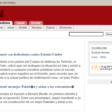
a aurreratua
edizioa
Gaiak
Denda
ria
Iritzia
Kirolak
Mundua
Kultura
Ekonomia
a
Euskal Herrian
emete con desfachatez contra Estados Unidos
Gaur - bihar
alineó a los países del Caspio en defensa de Teherán, el
utin, criticó ayer sin ambages la situación en Irak y volvió a
onderá a cualquier iniciativa unilateral como el escudo
 habrá nuevo inquilino en el Kremlin, pero recordó que, en
to a la actual política de reafirmación rusa, «el plan Putin».
P
ruir un mejor Pakist�n y aislar a los extremistas�
eraba en Karachi a Benazir Bhutto, ex primera ministra y
o de la oposición. Entre sus prioridades, según manifestó a su
a «la construcción de un mejor Pakistán y aislar a los