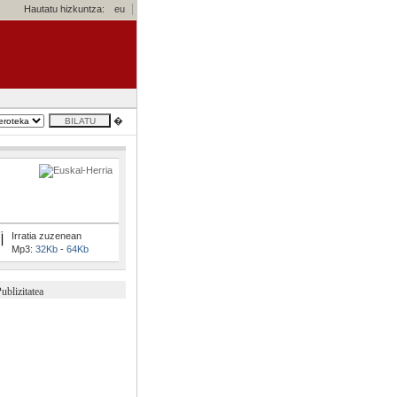
Hautatu hizkuntza:
eu
�
Irratia zuzenean
Mp3:
32Kb
-
64Kb
ublizitatea