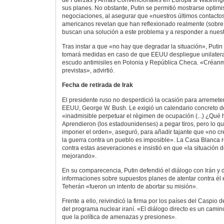
de Fuerzas y Armas Convencionales en Europa si Washingto
sus planes. No obstante, Putin se permitió mostrarse optimi
negociaciones, al asegurar que «nuestros últimos contacto
americanos revelan que han reflexionado realmente (sobre 
buscan una solución a este problema y a responder a nuest
Tras instar a que «no hay que degradar la situación», Putin
tomará medidas en caso de que EEUU despliegue unilatera
escudo antimisiles en Polonia y República Checa. «Créanm
previstas», advirtió.
Fecha de retirada de Irak
El presidente ruso no desperdició la ocasión para arremeter
EEUU, George W. Bush. Le exigió un calendario concreto de r
«inadmisible perpetuar el régimen de ocupación (...) ¿Qué
Aprendieron (los estadounidenses) a pegar tiros, pero lo q
imponer el orden», aseguró, para añadir tajante que «no c
la guerra contra un pueblo es imposible». La Casa Blanca 
contra estas aseveraciones e insistió en que «la situación 
mejorando».
En su comparecencia, Putin defendió el diálogo con Irán y 
informaciones sobre supuestos planes de atentar contra él e
Teherán «fueron un intento de abortar su misión».
Frente a ello, reivindicó la firma por los países del Caspio 
del programa nuclear iraní. «El diálogo directo es un camin
que la política de amenazas y presiones».