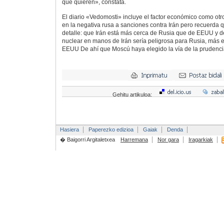
que quieren», constata.
El diario «Vedomosti» incluye el factor económico como otr
en la negativa rusa a sanciones contra Irán pero recuerda 
detalle: que Irán está más cerca de Rusia que de EEUU y de
nuclear en manos de Irán sería peligrosa para Rusia, más 
EEUU De ahí que Moscú haya elegido la vía de la prudenci
Gehitu artikuloa:
Hasiera
Paperezko edizioa
Gaiak
Denda
� Baigorri Argitaletxea
Harremana
Nor gara
Iragarkiak