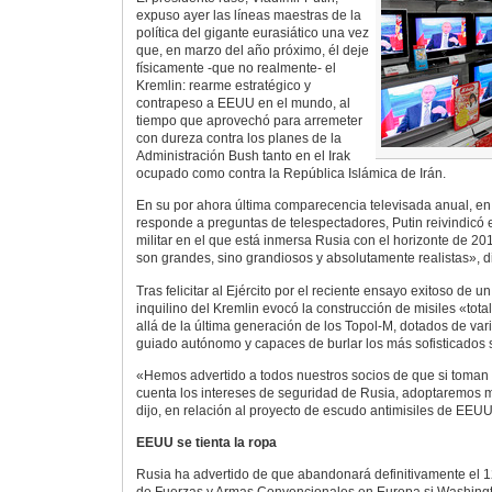
expuso ayer las líneas maestras de la
política del gigante eurasiático una vez
que, en marzo del año próximo, él deje
físicamente -que no realmente- el
Kremlin: rearme estratégico y
contrapeso a EEUU en el mundo, al
tiempo que aprovechó para arremeter
con dureza contra los planes de la
Administración Bush tanto en el Irak
ocupado como contra la República Islámica de Irán.
En su por ahora última comparecencia televisada anual, en 
responde a preguntas de telespectadores, Putin reivindicó 
militar en el que está inmersa Rusia con el horizonte de 2
son grandes, sino grandiosos y absolutamente realistas», di
Tras felicitar al Ejército por el reciente ensayo exitoso de un 
inquilino del Kremlin evocó la construcción de misiles «t
allá de la última generación de los Topol-M, dotados de var
guiado autónomo y capaces de burlar los más sofisticados s
«Hemos advertido a todos nuestros socios de que si toman 
cuenta los intereses de seguridad de Rusia, adoptaremos 
dijo, en relación al proyecto de escudo antimisiles de EEU
EEUU se tienta la ropa
Rusia ha advertido de que abandonará definitivamente el 12