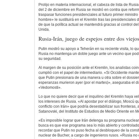
Prolijo en materia internacional, el cabeza de lista de Rusia
del 2 de diciembre en Rusia se mostró en contra que reforma
traspasar funciones presidenciales al futuro primer ministro 
hombre» le sustituirá en el Kremlin tras las presidenciales d
de que la política actual se mantendrá gracias al control d
Unida.
Rusia-Irán, juego de espejos entre dos viejo
Putin mostró su apoyo a Teherán en su reciente visita, lo q
Rusia no mantenga un doble juego ante un vecino que pod
su seguridad.
Al margen de su posición ante el Kremlin, los analistas coi
cumplió con el papel de intermediario. «Si Occidente mant
que Putin presionara de una manera u otra sobre el dossier 
esperanzas murieron ayer (por el martes)», aseguraba el di
«Vedomosti».
Lo que no quiere decir que el inquilino del Kremlin haya v
los intereses de Rusia. «Al apostar por el diálogo, Moscú qu
conflicto con Irán» que podría desestabilizar sus fronteras,
Satanovski, del Instituto de Estudios de Medio Oriente en M
«Es imposible lograr que Irán detenga su programa nuclear. 
busca es que ese programa sea lo más abierto y controlado
recordar que Putin no puso fecha al desbloqueo de la const
nuclear de Bucher, a cargo de ingenieros rusos. «Rusia no d