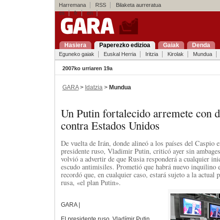
Harremana
RSS
Bilaketa aurreratua
es
fr
en
Hasiera
Paperezko edizioa
Gaiak
Denda
Eguneko gaiak
Euskal Herria
Iritzia
Kirolak
Mundua
2007ko urriaren 19a
GARA
>
Idatzia
>
Mundua
Un Putin fortalecido arremete con 
contra Estados Unidos
De vuelta de Irán, donde alineó a los países del Caspio e
presidente ruso, Vladimir Putin, criticó ayer sin ambages
volvió a advertir de que Rusia responderá a cualquier ini
escudo antimisiles. Prometió que habrá nuevo inquilino 
recordó que, en cualquier caso, estará sujeto a la actual 
rusa, «el plan Putin».
GARA |
El presidente ruso, Vladímir Putin,