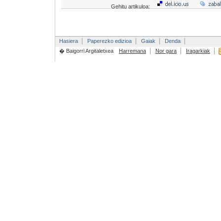
Gehitu artikuloa:
Hasiera
Paperezko edizioa
Gaiak
Denda
� Baigorri Argitaletxea
Harremana
Nor gara
Iragarkiak