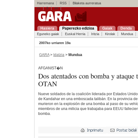
Harremana
RSS
Bilaketa aurreratua
es
fr
en
Hasiera
Paperezko edizioa
Gaiak
Denda
Eguneko gaiak
Euskal Herria
Iritzia
Kirolak
Mundua
2007ko urriaren 19a
GARA
>
Idatzia
>
Mundua
AFGANIST�N
Dos atentados con bomba y ataque 
OTAN
Nueve soldados de la coalición liderada por Estados Unido
de Kandahar en una emboscada talibán. En la provincia de
murieron en la explosión de una bomba al paso de su vehíc
miembros de una milicia que trabajaba para EEUU fallecier
bomba.