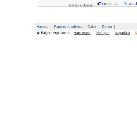
Gehitu artikuloa:
Hasiera
Paperezko edizioa
Gaiak
Denda
� Baigorri Argitaletxea
Harremana
Nor gara
Iragarkiak