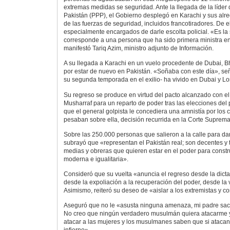
extremas medidas se seguridad. Ante la llegada de la líder 
Pakistán (PPP), el Gobierno desplegó en Karachi y sus alr
de las fuerzas de seguridad, incluidos francotiradores. De e
especialmente encargados de darle escolta policial. «Es la
corresponde a una persona que ha sido primera ministra e
manifestó Tariq Azim, ministro adjunto de Información.
A su llegada a Karachi en un vuelo procedente de Dubai, B
por estar de nuevo en Pakistán. «Soñaba con este día», se
su segunda temporada en el exilio- ha vivido en Dubai y Lo
Su regreso se produce en virtud del pacto alcanzado con e
Musharraf para un reparto de poder tras las elecciones de
que el general golpista le concediera una amnistía por los
pesaban sobre ella, decisión recurrida en la Corte Suprema
Sobre las 250.000 personas que salieron a la calle para da
subrayó que «representan el Pakistán real; son decentes y 
medias y obreras que quieren estar en el poder para const
moderna e igualitaria».
Consideró que su vuelta «anuncia el regreso desde la dict
desde la expoliación a la recuperación del poder, desde la v
Asimismo, reiteró su deseo de «aislar a los extremistas y co
Aseguró que no le «asusta ninguna amenaza, mi padre sacrif
No creo que ningún verdadero musulmán quiera atacarme y
atacar a las mujeres y los musulmanes saben que si atacan