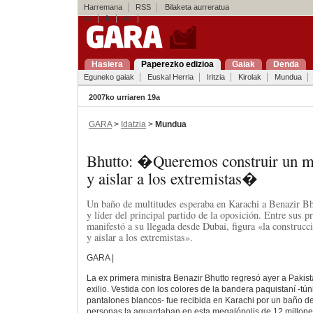
Harremana
RSS
Bilaketa aurreratua
es
fr
en
Hasiera
Paperezko edizioa
Gaiak
Denda
Eguneko gaiak
Euskal Herria
Iritzia
Kirolak
Mundua
2007ko urriaren 19a
GARA
>
Idatzia
>
Mundua
Bhutto: �Queremos construir un 
y aislar a los extremistas�
Un baño de multitudes esperaba en Karachi a Benazir Bh
y líder del principal partido de la oposición. Entre sus p
manifestó a su llegada desde Dubai, figura «la construcc
y aislar a los extremistas».
GARA |
La ex primera ministra Benazir Bhutto regresó ayer a Pakis
exilio. Vestida con los colores de la bandera paquistaní -tún
pantalones blancos- fue recibida en Karachi por un baño d
personas la aguardaban en esta megalópolis de 12 millone