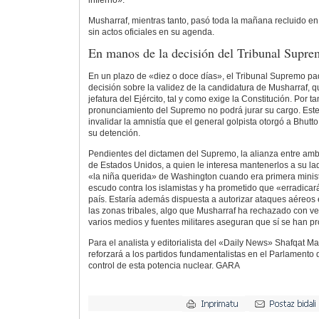
infierno».
Musharraf, mientras tanto, pasó toda la mañana recluido en
sin actos oficiales en su agenda.
En manos de la decisión del Tribunal Supr
En un plazo de «diez o doce días», el Tribunal Supremo pa
decisión sobre la validez de la candidatura de Musharraf, q
jefatura del Ejército, tal y como exige la Constitución. Por 
pronunciamiento del Supremo no podrá jurar su cargo. Este
invalidar la amnistía que el general golpista otorgó a Bhutto
su detención.
Pendientes del dictamen del Supremo, la alianza entre amb
de Estados Unidos, a quien le interesa mantenerlos a su la
«la niña querida» de Washington cuando era primera minis
escudo contra los islamistas y ha prometido que «erradicará
país. Estaría además dispuesta a autorizar ataques aéreo
las zonas tribales, algo que Musharraf ha rechazado con v
varios medios y fuentes militares aseguran que sí se han p
Para el analista y editorialista del «Daily News» Shafqat 
reforzará a los partidos fundamentalistas en el Parlamento 
control de esta potencia nuclear.
GARA