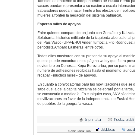
También defendieron la independencia de Euskal Herria par
vascos puedan representar a su nación a escala internacion
trabajadores puedan hacer frente a los efectos del neoliber
mujeres afronten la negación del sistema patriarcal.
Esperan miles de apoyos
Entre quienes comparecieron junto con González y Kalzada
Solabarria, histórico militante de la izquierda abertzale; al 
del País Vasco (UPV-EHU) Ander Iturrioz; a Fito Rodríguez, pr
periodista Amparo Lasheras, entre otros.
Todos ellos mostraron con su presencia su apoyo al manifi
que se puede encontrar en su página web y que fuera pres
noviembre en Donostia. Kepa Bereziartua, por su parte, ma
número de adhesiones recibidas hasta el momento, aunqu
recabar «muchos miles» de apoyos.
En cuanto a convocatorias para las movilizaciones que se 
sabe que la de la capital vizcaina se celebrará por la tarde,
se convocaría a mediodía. En cualquier caso, ANV sí adela
movilizaciones en favor de la independencia de Euskal Herri
de pueblos de la geografía vasca.
Gehitu artikuloa: