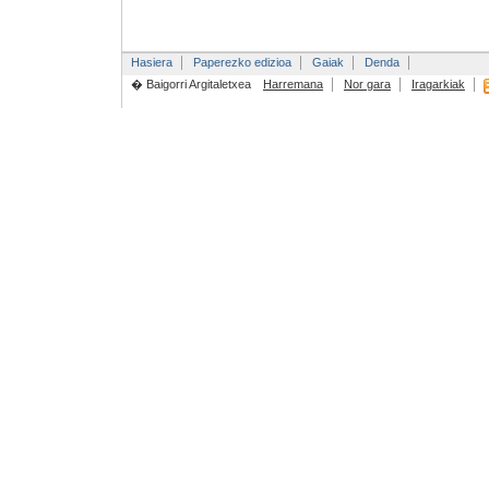
Hasiera
Paperezko edizioa
Gaiak
Denda
� Baigorri Argitaletxea
Harremana
Nor gara
Iragarkiak