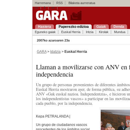
Harremana
RSS
Bilaketa aurreratua
es
fr
en
Hasiera
Paperezko edizioa
Gaiak
Denda
Eguneko gaiak
Euskal Herria
Iritzia
Kirolak
Mundua
2007ko azaroaren 23a
GARA
>
Idatzia
>
Euskal Herria
Llaman a movilizarse con ANV en f
independencia
Un grupo de personas provenientes de diferentes ámbitos 
Euskal Herria mostraron ayer, de forma pública, su adhes
ANV «Guk euskal nazioa. Independentzia», e hicieron u
los independentistas vascos» a participar en las moviliz
cada pueblo, por la independencia.
Kepa PETRALANDA |
Un grupo de ciudadanos vascos
procedentes de los ámbitos social,