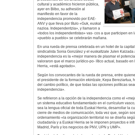
cultural y académico hicieron pública,
ayer en Bilbo, su adhesión al
manifiesto en favor de la
independencia promovido por EAE-
ANV y que lleva por título «Guk, euskal
nazioa. Independentzia», y llamaron a
«todos los independentistas» vas- cos a que participen en 
«pueblo a pueblo» se celebrarán mañana.
En una rueda de prensa celebrada en un hotel de la capital v
sindicalista Sonia González y el euskaltzale Julen Kalzada 
independencia es la «mejor manera de plasmar el potencia
valoraron que el marco jurídico-po- lítico actual, basado en
Herria, «está agotado».
Según los convocantes de la rueda de prensa, entre quien
el presidente de la formación ekintzale, Kepa Bereziartua,
del cambio político, de que todas las opciones políticas sea
independencia».
Se refirieron a la opción de la independencia como el «mej
un sistema educativo fundamentado en el currículum vasco,
sea la lengua oficial de toda Euskal Herria, desarrollar la cu
cierre de medios de comunicación, toda vez que, según sost
ordenamiento «la organización territorial no se diseña seg
ciudadanía y a Euskal Herria se le imponen proyectos e inf
Madrid, París y los negocios de PNV, UPN y UMP».