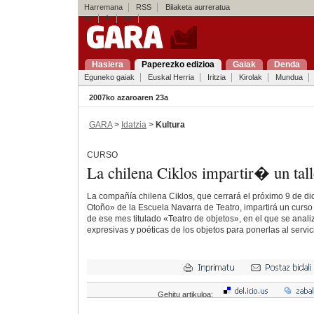
Harremana
RSS
Bilaketa aurreratua
es
fr
en
Hasiera
Paperezko edizioa
Gaiak
Denda
Eguneko gaiak
Euskal Herria
Iritzia
Kirolak
Mundua
2007ko azaroaren 23a
GARA
>
Idatzia
>
Kultura
CURSO
La chilena Ciklos impartir� un tal
La compañía chilena Ciklos, que cerrará el próximo 9 de dic
Otoño» de la Escuela Navarra de Teatro, impartirá un curso 
de ese mes titulado «Teatro de objetos», en el que se anali
expresivas y poéticas de los objetos para ponerlas al servic
Gehitu artikuloa: