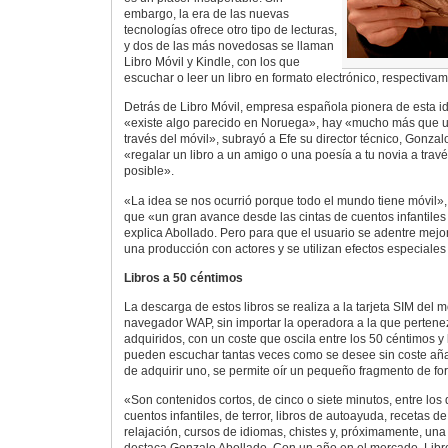
embargo, la era de las nuevas
tecnologías ofrece otro tipo de lecturas,
y dos de las más novedosas se llaman
Libro Móvil y Kindle, con los que
escuchar o leer un libro en formato electrónico, respectivam
Detrás de Libro Móvil, empresa española pionera de esta 
«existe algo parecido en Noruega», hay «mucho más que un
través del móvil», subrayó a Efe su director técnico, Gonza
«regalar un libro a un amigo o una poesía a tu novia a trav
posible».
«La idea se nos ocurrió porque todo el mundo tiene móvil»,
que «un gran avance desde las cintas de cuentos infantile
explica Abollado. Pero para que el usuario se adentre mejor
una producción con actores y se utilizan efectos especiales
Libros a 50 céntimos
La descarga de estos libros se realiza a la tarjeta SIM del m
navegador WAP, sin importar la operadora a la que pertene
adquiridos, con un coste que oscila entre los 50 céntimos y l
pueden escuchar tantas veces como se desee sin coste añad
de adquirir uno, se permite oír un pequeño fragmento de for
«Son contenidos cortos, de cinco o siete minutos, entre los
cuentos infantiles, de terror, libros de autoayuda, recetas d
relajación, cursos de idiomas, chistes y, próximamente, una