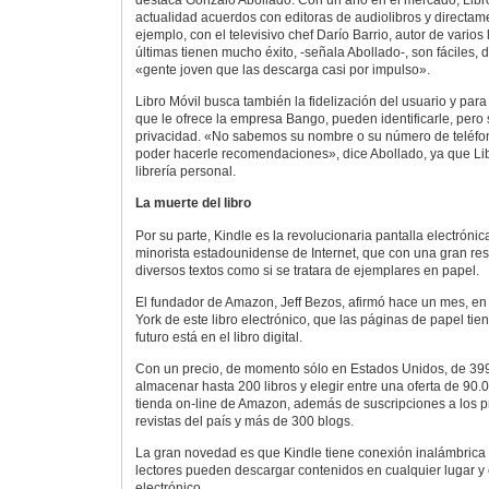
destaca Gonzalo Abollado. Con un año en el mercado, Libro
actualidad acuerdos con editoras de audiolibros y directame
ejemplo, con el televisivo chef Darío Barrio, autor de varios 
últimas tienen mucho éxito, -señala Abollado-, son fáciles, 
«gente joven que las descarga casi por impulso».
Libro Móvil busca también la fidelización del usuario y para 
que le ofrece la empresa Bango, pueden identificarle, pero
privacidad. «No sabemos su nombre o su número de teléfon
poder hacerle recomendaciones», dice Abollado, ya que Lib
librería personal.
La muerte del libro
Por su parte, Kindle es la revolucionaria pantalla electrón
minorista estadounidense de Internet, que con una gran reso
diversos textos como si se tratara de ejemplares en papel.
El fundador de Amazon, Jeff Bezos, afirmó hace un mes, en
York de este libro electrónico, que las páginas de papel tie
futuro está en el libro digital.
Con un precio, de momento sólo en Estados Unidos, de 399
almacenar hasta 200 libros y elegir entre una oferta de 90.00
tienda on-line de Amazon, además de suscripciones a los pr
revistas del país y más de 300 blogs.
La gran novedad es que Kindle tiene conexión inalámbrica a 
lectores pueden descargar contenidos en cualquier lugar y 
electrónico.