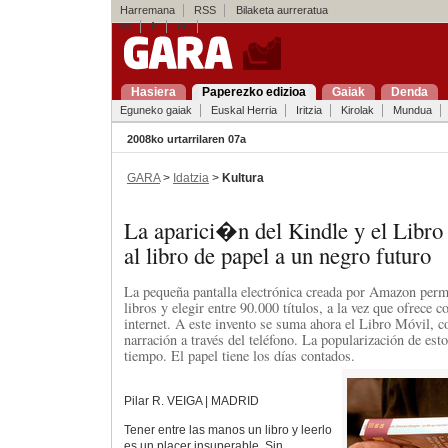
Harremana
RSS
Bilaketa aurreratua
es
fr
en
Hasiera
Paperezko edizioa
Gaiak
Denda
Eguneko gaiak
Euskal Herria
Iritzia
Kirolak
Mundua
2008ko urtarrilaren 07a
GARA
>
Idatzia
>
Kultura
La aparici�n del Kindle y el Libr
al libro de papel a un negro futuro
La pequeña pantalla electrónica creada por Amazon perm
libros y elegir entre 90.000 títulos, a la vez que ofrece 
internet. A este invento se suma ahora el Libro Móvil, c
narración a través del teléfono. La popularización de est
tiempo. El papel tiene los días contados.
Pilar R. VEIGA | MADRID
Tener entre las manos un libro y leerlo
es un placer insuperable. Sin