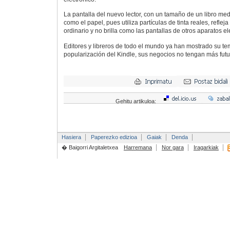
La pantalla del nuevo lector, con un tamaño de un libro medi
como el papel, pues utiliza partículas de tinta reales, reflej
ordinario y no brilla como las pantallas de otros aparatos el
Editores y libreros de todo el mundo ya han mostrado su te
popularización del Kindle, sus negocios no tengan más futur
Gehitu artikuloa:
Hasiera
Paperezko edizioa
Gaiak
Denda
� Baigorri Argitaletxea
Harremana
Nor gara
Iragarkiak