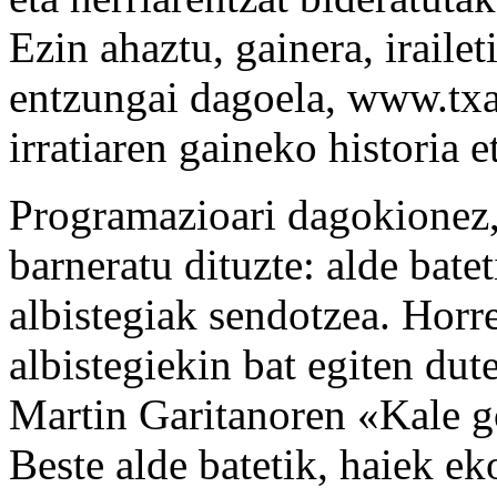
Ezin ahaztu, gainera, irailet
entzungai dagoela, www.txap
irratiaren gaineko historia 
Programazioari dagokionez, 
barneratu dituzte: alde bate
albistegiak sendotzea. Horre
albistegiekin bat egiten dut
Martin Garitanoren «Kale go
Beste alde batetik, haiek eko