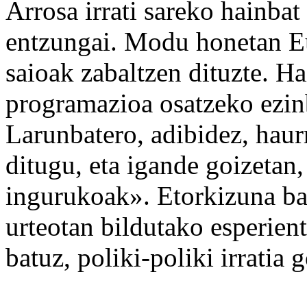
Arrosa irrati sareko hainbat
entzungai. Modu honetan Eus
saioak zabaltzen dituzte. Ha
programazioa osatzeko ezinb
Larunbatero, adibidez, haur
ditugu, eta igande goizetan, 
ingurukoak». Etorkizuna ba
urteotan bildutako esperient
batuz, poliki-poliki irratia 