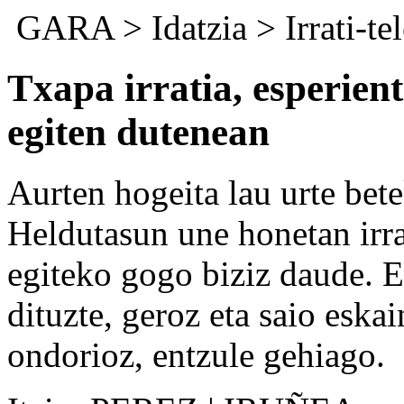
GARA
>
Idatzia
>
Irrati-te
Txapa irratia, esperient
egiten dutenean
Aurten hogeita lau urte bet
Heldutasun une honetan irra
egiteko gogo biziz daude. E
dituzte, geroz eta saio eska
ondorioz, entzule gehiago.