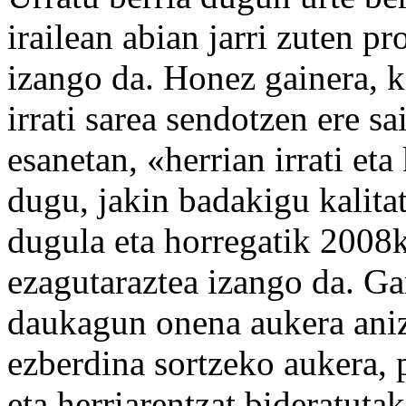
irailean abian jarri zuten p
izango da. Honez gainera, k
irrati sarea sendotzen ere s
esanetan, «herrian irrati e
dugu, jakin badakigu kalit
dugula eta horregatik 2008k
ezagutaraztea izango da. G
daukagun onena aukera aniz
ezberdina sortzeko aukera, p
eta herriarentzat bideratut