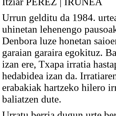
Itziar PEREZ | IRUÑEA
Urrun gelditu da 1984. urte
uhinetan lehenengo pausoak
Denbora luze honetan saioen
garaian garaira egokituz. Ba
izan ere, Txapa irratia hast
hedabidea izan da. Irratiar
erabakiak hartzeko hilero ir
baliatzen dute.
Urratu berria dugun urte be