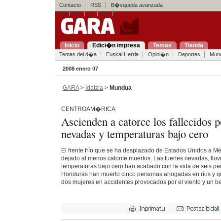
Contacto
RSS
B�squeda avanzada
eu
es
fr
en
Inicio
Edici�n impresa
Temas
Tienda
Temas del d�a
Euskal Herria
Opini�n
Deportes
Mun
2008 enero 07
GARA
>
Idatzia
>
Mundua
CENTROAM�RICA
Ascienden a catorce los fallecidos p
nevadas y temperaturas bajo cero
El frente frío que se ha desplazado de Estados Unidos a Mé
dejado al menos catorce muertos. Las fuertes nevadas, lluvi
temperaturas bajo cero han acabado con la vida de seis p
Honduras han muerto cinco personas ahogadas en ríos y qu
dos mujeres en accidentes provocados por el viento y un b