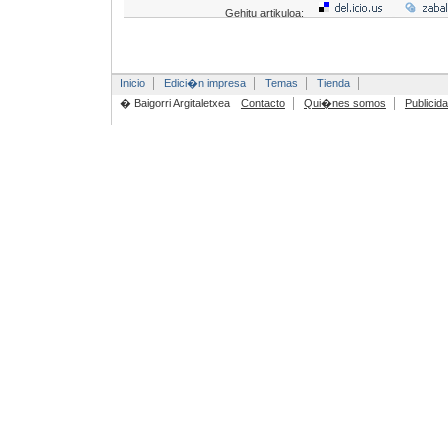
Gehitu artikuloa:
Inicio
Edici�n impresa
Temas
Tienda
� Baigorri Argitaletxea
Contacto
Qui�nes somos
Publicid