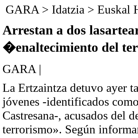
GARA
>
Idatzia
>
Euskal 
Arrestan a dos lasartea
�enaltecimiento del t
GARA |
La Ertzaintza detuvo ayer t
jóvenes -identificados como
Castresana-, acusados del d
terrorismo». Según informa