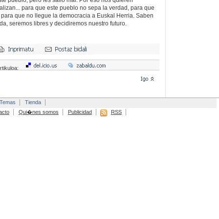
egalizan... para que este pueblo no sepa la verdad, para que
d, para que no llegue la democracia a Euskal Herria. Saben
da, seremos libres y decidiremos nuestro futuro.
rtikuloa:
Temas
Tienda
acto
Qui�nes somos
Publicidad
RSS