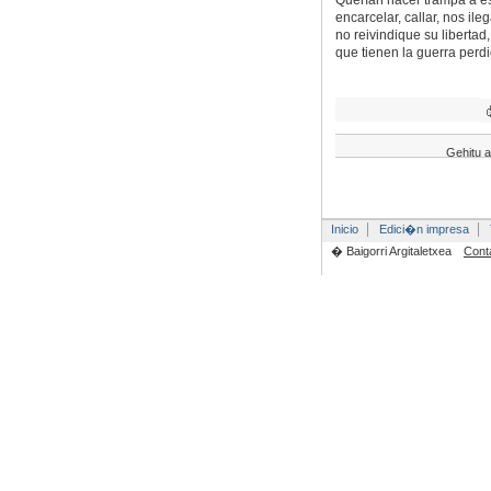
encarcelar, callar, nos il
no reivindique su liberta
que tienen la guerra perdi
Gehitu a
Inicio
Edici�n impresa
� Baigorri Argitaletxea
Cont