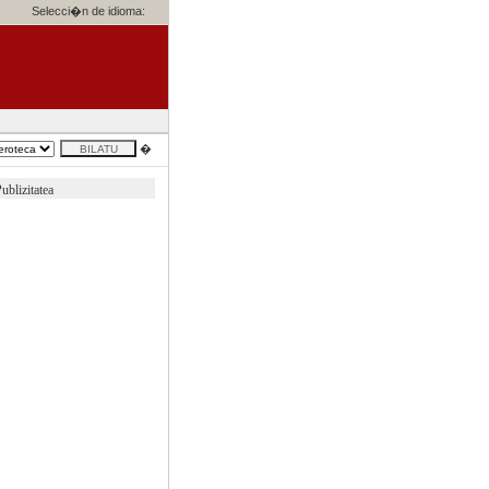
Selecci�n de idioma:
�
ublizitatea