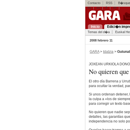
Contacto
RSS
B�squed
eu
es
fr
en
Inicio
Edici�n impr
Temas del d�a
Euskal Her
2008 febrero 11
GARA
>
Idatzia
>
Gutuna
JOXEAN URKIOLA DONO
No quieren que 
El otro día Barrena y Urr
para ocultar la verdad, pa
Si unos ordenan detener, 
la culpa a «los de siempre
para corregir un texto bas
No quieren que nadie sepa
detalles, las garantías q
independencia no solo pod
Querían hacer trampa a es