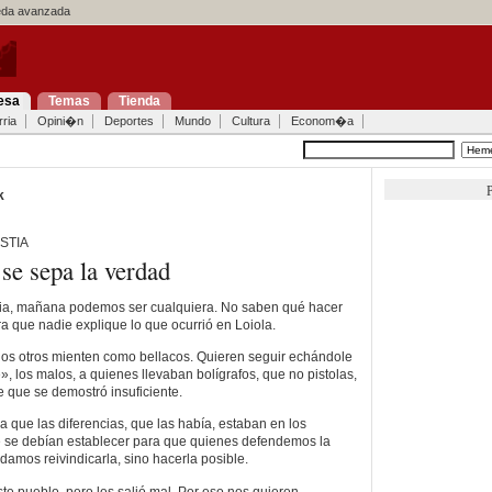
a avanzada
esa
Temas
Tienda
ria
Opini�n
Deportes
Mundo
Cultura
Econom�a
P
k
STIA
se sepa la verdad
utia, mañana podemos ser cualquiera. No saben qué hacer
ra que nadie explique lo que ocurrió en Loiola.
los otros mienten como bellacos. Quieren seguir echándole
», los malos, a quienes llevaban bolígrafos, que no pistolas,
e que se demostró insuficiente.
 que las diferencias, que las había, estaban en los
ue se debían establecer para que quienes defendemos la
amos reivindicarla, sino hacerla posible.
te pueblo, pero les salió mal. Por eso nos quieren