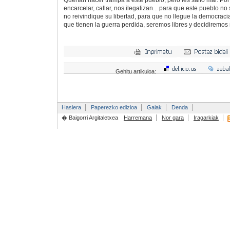
encarcelar, callar, nos ilegalizan... para que este pueblo n
no reivindique su libertad, para que no llegue la democrac
que tienen la guerra perdida, seremos libres y decidiremos 
Gehitu artikuloa:
Hasiera
Paperezko edizioa
Gaiak
Denda
� Baigorri Argitaletxea
Harremana
Nor gara
Iragarkiak