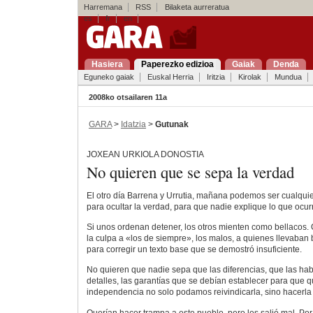
Harremana
RSS
Bilaketa aurreratua
es
fr
en
Hasiera
Paperezko edizioa
Gaiak
Denda
Eguneko gaiak
Euskal Herria
Iritzia
Kirolak
Mundua
2008ko otsailaren 11a
GARA
>
Idatzia
>
Gutunak
JOXEAN URKIOLA DONOSTIA
No quieren que se sepa la verdad
El otro día Barrena y Urrutia, mañana podemos ser cualqui
para ocultar la verdad, para que nadie explique lo que ocurr
Si unos ordenan detener, los otros mienten como bellacos.
la culpa a «los de siempre», los malos, a quienes llevaban b
para corregir un texto base que se demostró insuficiente.
No quieren que nadie sepa que las diferencias, que las hab
detalles, las garantías que se debían establecer para que
independencia no solo podamos reivindicarla, sino hacerla 
Querían hacer trampa a este pueblo, pero les salió mal. Po