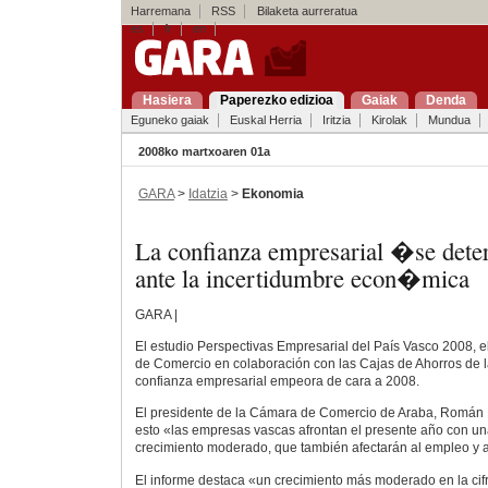
Harremana
RSS
Bilaketa aurreratua
es
fr
en
Hasiera
Paperezko edizioa
Gaiak
Denda
Eguneko gaiak
Euskal Herria
Iritzia
Kirolak
Mundua
2008ko martxoaren 01a
GARA
>
Idatzia
>
Ekonomia
La confianza empresarial �se det
ante la incertidumbre econ�mica
GARA |
El estudio Perspectivas Empresarial del País Vasco 2008, 
de Comercio en colaboración con las Cajas de Ahorros de l
confianza empresarial empeora de cara a 2008.
El presidente de la Cámara de Comercio de Araba, Román K
esto «las empresas vascas afrontan el presente año con un
crecimiento moderado, que también afectarán al empleo y a 
El informe destaca «un crecimiento más moderado en la cifr