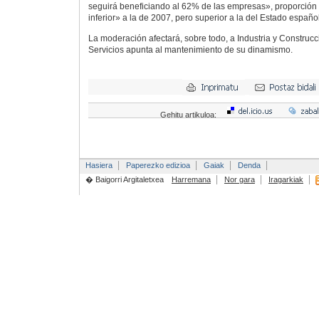
seguirá beneficiando al 62% de las empresas», proporción
inferior» a la de 2007, pero superior a la del Estado español
La moderación afectará, sobre todo, a Industria y Construcci
Servicios apunta al mantenimiento de su dinamismo.
Gehitu artikuloa:
Hasiera
Paperezko edizioa
Gaiak
Denda
� Baigorri Argitaletxea
Harremana
Nor gara
Iragarkiak