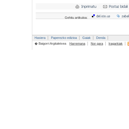
Gehitu artikuloa:
Hasiera
Paperezko edizioa
Gaiak
Denda
� Baigorri Argitaletxea
Harremana
Nor gara
Iragarkiak