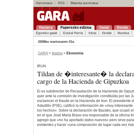
Harremana
RSS
Bilaketa aurreratua
es
fr
en
Hasiera
Paperezko edizioa
Gaiak
Denda
Eguneko gaiak
Euskal Herria
Iritzia
Kirolak
Mundua
2008ko martxoaren 01a
GARA
>
Idatzia
>
Ekonomia
IRUN
Tildan de �interesante� la declar
cargo de la Hacienda de Gipuzkoa
El ex subdirector de Recaudación de la Hacienda de Gipuz
ayer ante la comisión de investigación constituída por las 
esclarecer el fraude en la Hacienda de Irun. El presidente d
Astudillo (PSE), calificó la información de «muy interesante
los hechos». Sobre la declaración de Bazako, que ocupó el
en el que José María Bravo era responsable de la oficina trib
agregó que «no ha aportado datos nuevos» pero sirve para 
existentes y hacer «una composición de lugar cada vez m