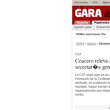
Harremana
RSS
Bilaket
es
fr
en
Hasiera
Paperezko 
Eguneko gaiak
Euskal Her
2008ko martxoaren 01a
GARA
>
Idatzia
>
Ekonom
CGT
Ceacero releva a
secretar�a gene
La CGT eligió ayer en un 
Formación de la Confeder
sindicato, en sustitución 
mandato. Según fuentes de
organizaciones que integr
contra.