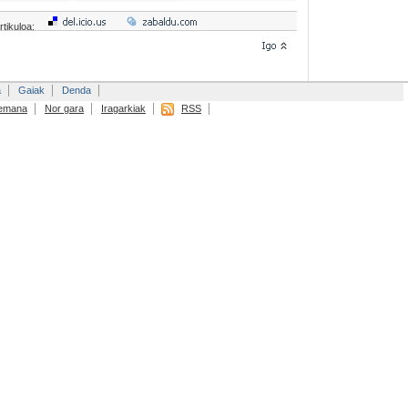
rtikuloa:
a
Gaiak
Denda
emana
Nor gara
Iragarkiak
RSS