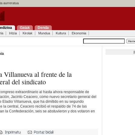
a aurreratua
edizioa
Gaiak
Denda
ria
Iritzia
Kirolak
Mundua
Kultura
Ekonomia
P
ia
 Villanueva al frente de la
ral del sindicato
congreso extraordinario al hasta ahora responsable de
ación, Jacinto Ceacero, como nuevo secretario general del
de Eladio Villanueva, que ha dimitido en su segundo
 la central, Ceacero recibió el respaldo de 74 de las
an la Confederación, seis se abstuvieron y dos votaron en