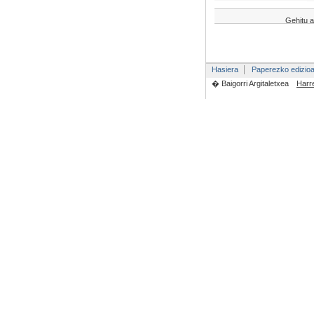
Gehitu a
Hasiera
Paperezko edizio
� Baigorri Argitaletxea
Harr