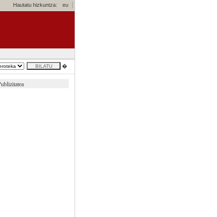
Hautatu hizkuntza:
eu
�
ublizitatea