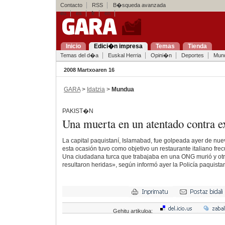
Contacto
RSS
B�squeda avanzada
eu
es
fr
en
Inicio
Edici�n impresa
Temas
Tienda
Temas del d�a
Euskal Herria
Opini�n
Deportes
Mun
2008 Martxoaren 16
GARA
>
Idatzia
>
Mundua
PAKIST�N
Una muerta en un atentado contra e
La capital paquistaní, Islamabad, fue golpeada ayer de nue
esta ocasión tuvo como objetivo un restaurante italiano fre
Una ciudadana turca que trabajaba en una ONG murió y otr
resultaron heridas», según informó ayer la Policía paquistan
Gehitu artikuloa: