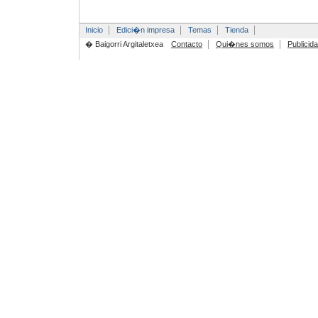
Inicio
Edici�n impresa
Temas
Tienda
� Baigorri Argitaletxea
Contacto
Qui�nes somos
Publicid