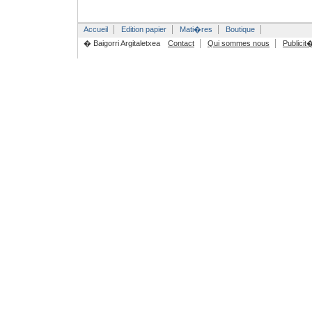
Accueil
Edition papier
Mati�res
Boutique
� Baigorri Argitaletxea
Contact
Qui sommes nous
Publicit