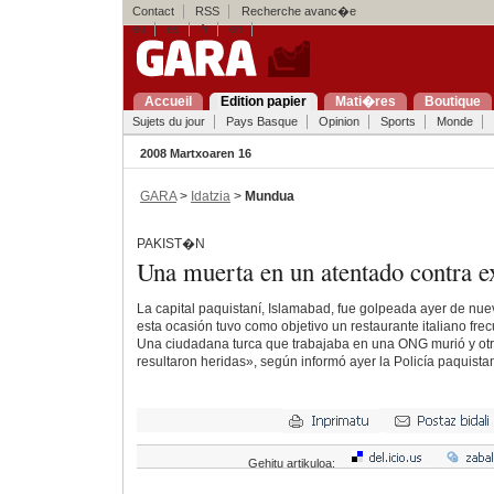
Contact
RSS
Recherche avanc�e
eu
es
fr
en
Accueil
Edition papier
Mati�res
Boutique
Sujets du jour
Pays Basque
Opinion
Sports
Monde
2008 Martxoaren 16
GARA
>
Idatzia
>
Mundua
PAKIST�N
Una muerta en un atentado contra e
La capital paquistaní, Islamabad, fue golpeada ayer de nue
esta ocasión tuvo como objetivo un restaurante italiano fre
Una ciudadana turca que trabajaba en una ONG murió y otr
resultaron heridas», según informó ayer la Policía paquistan
Gehitu artikuloa: