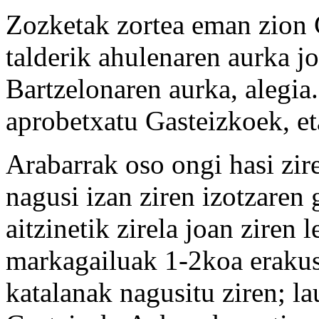
Zozketak zortea eman zion G
talderik ahulenaren aurka jo
Bartzelonaren aurka, alegia.
aprobetxatu Gasteizkoek, et
Arabarrak oso ongi hasi zire
nagusi izan ziren izotzaren
aitzinetik zirela joan ziren 
markagailuak 1-2koa erakus
katalanak nagusitu ziren; la