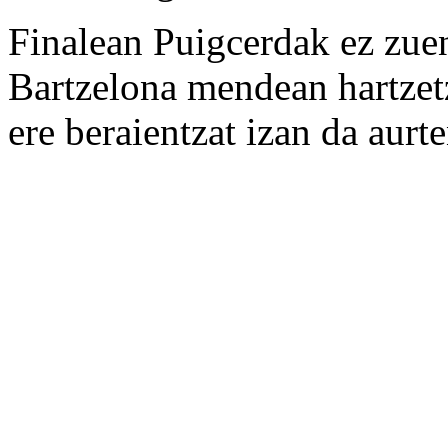
Finalean Puigcerdak ez zuen
Bartzelona mendean hartzet
ere beraientzat izan da aur