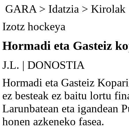
GARA
>
Idatzia
>
Kirolak
Izotz hockeya
Hormadi eta Gasteiz ko
J.L. | DONOSTIA
Hormadi eta Gasteiz Koparik
ez besteak ez baitu lortu fin
Larunbatean eta igandean Pu
honen azkeneko fasea.