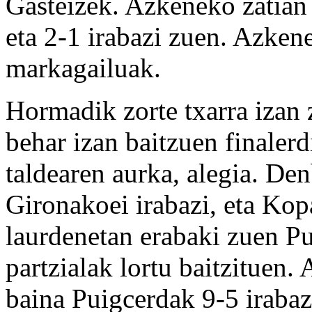
Gasteizek. Azkeneko zatian 
eta 2-1 irabazi zuen. Azken
markagailuak.
Hormadik zorte txarra izan 
behar izan baitzuen finalerd
taldearen aurka, alegia. Den
Gironakoei irabazi, eta Kop
laurdenetan erabaki zuen Pu
partzialak lortu baitzituen.
baina Puigcerdak 9-5 irabaz