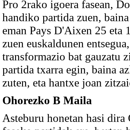
Pro 2rako igoera fasean, D
handiko partida zuen, baina
eman Pays D'Aixen 25 eta 1
zuen euskaldunen entsegua, 
transformazio bat gauzatu z
partida txarra egin, baina 
zuten, eta hantxe joan zitz
Ohorezko B Maila
Asteburu honetan hasi dira