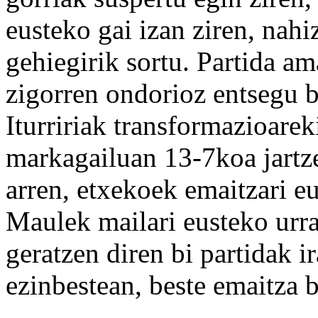
eusteko gai izan ziren, nahi
gehiegirik sortu. Partida am
zigorren ondorioz entsegu b
Iturririak transformazioarek
markagailuan 13-7koa jartz
arren, etxekoek emaitzari e
Maulek mailari eusteko urra
geratzen diren bi partidak i
ezinbestean, beste emaitza 