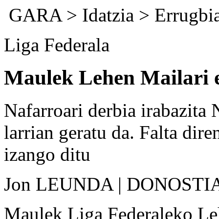
GARA
>
Idatzia
>
Errugbi
Liga Federala
Maulek Lehen Mailari 
Nafarroari derbia irabazita
larrian geratu da. Falta dire
izango ditu
Jon LEUNDA | DONOSTI
Maulek Liga Federaleko Leh