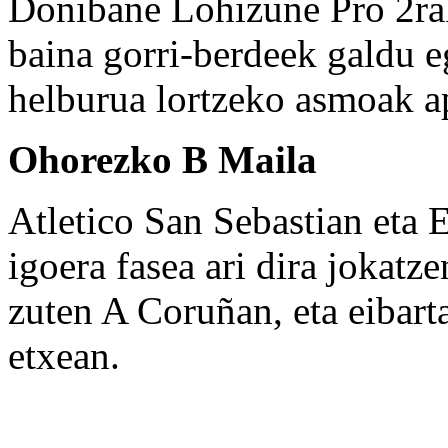
Donibane Lohizune Pro 2rako
baina gorri-berdeek galdu e
helburua lortzeko asmoak ap
Ohorezko B Maila
Atletico San Sebastian eta
igoera fasea ari dira jokatz
zuten A Coruñan, eta eibart
etxean.