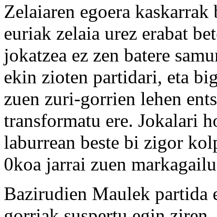
Zelaiaren egoera kaskarrak 
euriak zelaia urez erabat be
jokatzea ez zen batere samu
ekin zioten partidari, eta b
zuen zuri-gorrien lehen ent
transformatu ere. Jokalari 
laburrean beste bi zigor kol
0koa jarrai zuen markagailu
Bazirudien Maulek partida e
gorriak suspertu egin ziren