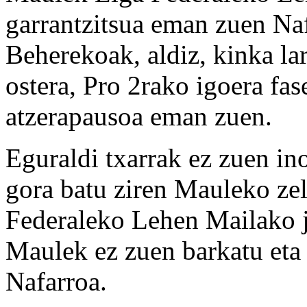
garrantzitsua eman zuen Naf
Beherekoak, aldiz, kinka la
ostera, Pro 2rako igoera fas
atzerapausoa eman zuen.
Eguraldi txarrak ez zuen ino
gora batu ziren Mauleko zel
Federaleko Lehen Mailako ja
Maulek ez zuen barkatu eta
Nafarroa.