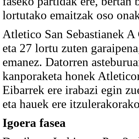
faseko partidak ere, bertan b
lortutako emaitzak oso onak
Atletico San Sebastianek A
eta 27 lortu zuten garaipena
emanez. Datorren asteburua
kanporaketa honek Atleticor
Eibarrek ere irabazi egin zu
eta hauek ere itzulerakorak
Igoera fasea