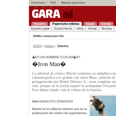
Harremana
RSS
Bilaketa aurreratua
es
fr
en
Hasiera
Paperezko edizioa
Gaiak
Denda
Eguneko gaiak
Euskal Herria
Iritzia
Kirolak
Mundua
2008ko maiatzaren 02a
GARA
>
Idatzia
>
Zinema
�ES UN HOMBRE O UN AVI�N?
�Iron Man�
La editorial de cómics Marvel comienza su andadura co
cinematográfica a lo grande con «Iron Man», película de
protagonizada por Robert Downey Jr., actor complejo do
solo, porque en el estelar reparto le acompañan Gwyneth
Este último dando vida al villano de la función.
Mikel INSAUSTI | DONOSTIA
Marvel es la editorial número uno en la
publicación de cómics de superhéroes,