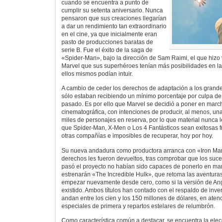
cuando se encuentra a punto de
cumplir su setenta aniversario. Nunca
pensaron que sus creaciones llegarían
a dar un rendimiento tan extraordinario
en el cine, ya que inicialmente eran
pasto de producciones baratas de
serie B. Fue el éxito de la saga de
«Spider-Man», bajo la dirección de Sam Raimi, el que hizo v
Marvel que sus superhéroes tenían más posibilidades en la
ellos mismos podían intuir.
A cambio de ceder los derechos de adaptación a los grand
sólo estaban recibiendo un mínimo porcentaje por culpa d
pasado. Es por ello que Marvel se decidió a poner en march
cinematográfica, con intenciones de producir, al menos, una
miles de personajes en reserva, por lo que material nunca le
que Spider-Man, X-Men o Los 4 Fantásticos sean exitosas f
otras compañías e imposibles de recuperar, hoy por hoy.
Su nueva andadura como productora arranca con «Iron Man
derechos les fueron devueltos, tras comprobar que los suce
pasó el proyecto no habían sido capaces de ponerlo en mar
estrenarán «The Incredible Hulk», que retoma las aventur
empezar nuevamente desde cero, como si la versión de An
existido. Ambos títulos han contado con el respaldo de inv
andan entre los cien y los 150 millones de dólares, en aten
especiales de primera y repartos estelares de relumbrón.
Como característica común a destacar, se encuentra la elec