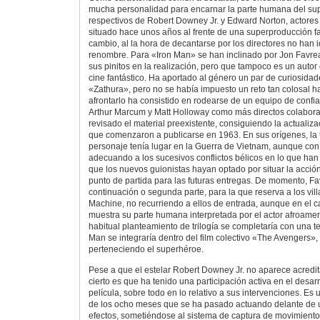
mucha personalidad para encarnar la parte humana del sup
respectivos de Robert Downey Jr. y Edward Norton, actores
situado hace unos años al frente de una superproducción fan
cambio, al la hora de decantarse por los directores no han 
renombre. Para «Iron Man» se han inclinado por Jon Favre
sus pinitos en la realización, pero que tampoco es un auto
cine fantástico. Ha aportado al género un par de curiosida
«Zathura», pero no se había impuesto un reto tan colosal h
afrontarlo ha consistido en rodearse de un equipo de confia
Arthur Marcum y Matt Holloway como más directos colaborad
revisado el material preexistente, consiguiendo la actualiz
que comenzaron a publicarse en 1963. En sus orígenes, la 
personaje tenía lugar en la Guerra de Vietnam, aunque con 
adecuando a los sucesivos conflictos bélicos en lo que han
que los nuevos guionistas hayan optado por situar la acción
punto de partida para las futuras entregas. De momento, 
continuación o segunda parte, para la que reserva a los vi
Machine, no recurriendo a ellos de entrada, aunque en el c
muestra su parte humana interpretada por el actor afroame
habitual planteamiento de trilogía se completaría con una te
Man se integraría dentro del film colectivo «The Avengers»,
perteneciendo el superhéroe.
Pese a que el estelar Robert Downey Jr. no aparece acredit
cierto es que ha tenido una participación activa en el desar
película, sobre todo en lo relativo a sus intervenciones. Es
de los ocho meses que se ha pasado actuando delante de u
efectos, sometiéndose al sistema de captura de movimiento