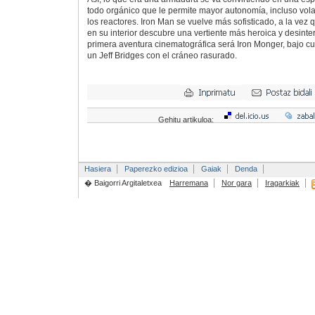
todo orgánico que le permite mayor autonomía, incluso vol
los reactores. Iron Man se vuelve más sofisticado, a la vez
en su interior descubre una vertiente más heroica y desinte
primera aventura cinematográfica será Iron Monger, bajo 
un Jeff Bridges con el cráneo rasurado.
Gehitu artikuloa:
Hasiera
Paperezko edizioa
Gaiak
Denda
� Baigorri Argitaletxea
Harremana
Nor gara
Iragarkiak