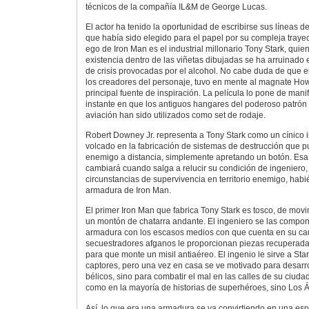
técnicos de la compañía IL&M de George Lucas.
El actor ha tenido la oportunidad de escribirse sus líneas d
que había sido elegido para el papel por su compleja trayect
ego de Iron Man es el industrial millonario Tony Stark, quie
existencia dentro de las viñetas dibujadas se ha arruinado e
de crisis provocadas por el alcohol. No cabe duda de que e
los creadores del personaje, tuvo en mente al magnate H
principal fuente de inspiración. La película lo pone de manif
instante en que los antiguos hangares del poderoso patrón d
aviación han sido utilizados como set de rodaje.
Robert Downey Jr. representa a Tony Stark como un cínico i
volcado en la fabricación de sistemas de destrucción que 
enemigo a distancia, simplemente apretando un botón. Es
cambiará cuando salga a relucir su condición de ingeniero, 
circunstancias de supervivencia en territorio enemigo, habi
armadura de Iron Man.
El primer Iron Man que fabrica Tony Stark es tosco, de mo
un montón de chatarra andante. El ingeniero se las compo
armadura con los escasos medios con que cuenta en su cau
secuestradores afganos le proporcionan piezas recuperada
para que monte un misil antiaéreo. El ingenio le sirve a Sta
captores, pero una vez en casa se ve motivado para desarrol
bélicos, sino para combatir el mal en las calles de su ciud
como en la mayoría de historias de superhéroes, sino Los 
Así, lo que era una armadura se va convirtiendo en una esp