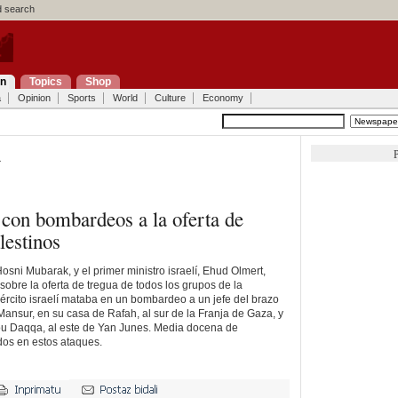
 search
on
Topics
Shop
a
Opinion
Sports
World
Culture
Economy
P
a
 con bombardeos a la oferta de
lestinos
Hosni Mubarak, y el primer ministro israelí, Ehud Olmert,
obre la oferta de tregua de todos los grupos de la
Ejército israelí mataba en un bombardeo a un jefe del brazo
nsur, en su casa de Rafah, al sur de la Franja de Gaza, y
u Daqqa, al este de Yan Junes. Media docena de
idos en estos ataques.