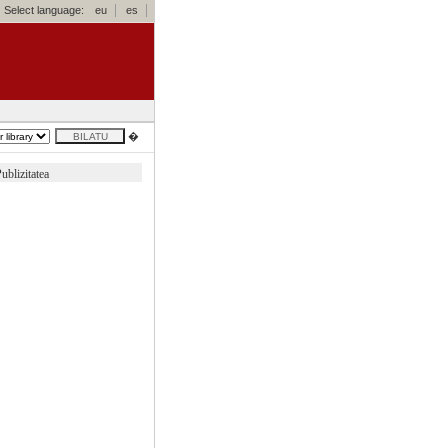
Select language:
eu
es
�
ublizitatea