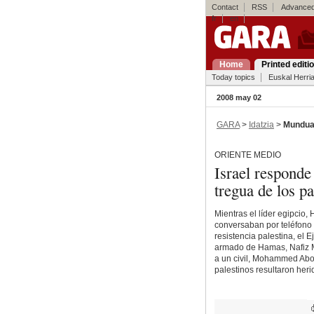
Contact
RSS
Advanced
fr
en
Home
Printed editi
Today topics
Euskal Herri
2008 may 02
GARA
>
Idatzia
>
Mundu
ORIENTE MEDIO
Israel responde
tregua de los pa
Mientras el líder egipcio, 
conversaban por teléfono s
resistencia palestina, el 
armado de Hamas, Nafiz Ma
a un civil, Mohammed Abo
palestinos resultaron her