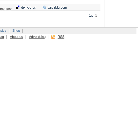
rtikuloa:
pics
Shop
act
About us
Advertising
RSS