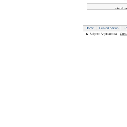
Gehitu a
Home
Printed edition
To
� Baigorri Argitaletxea
Cont