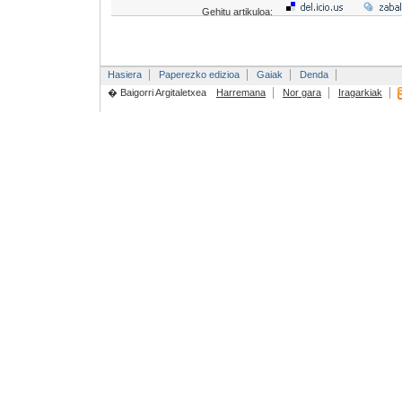
Gehitu artikuloa:
Hasiera
Paperezko edizioa
Gaiak
Denda
� Baigorri Argitaletxea
Harremana
Nor gara
Iragarkiak