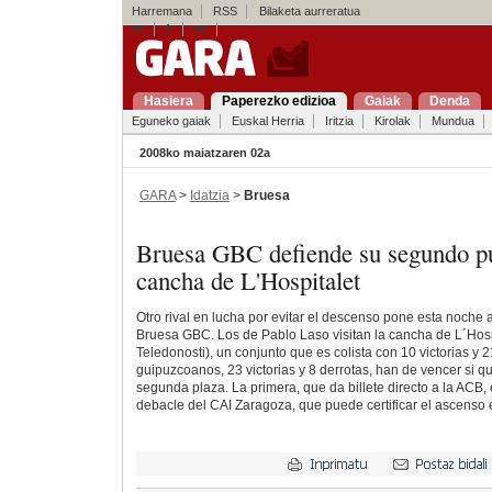
Harremana
RSS
Bilaketa aurreratua
es
fr
en
Hasiera
Paperezko edizioa
Gaiak
Denda
Eguneko gaiak
Euskal Herria
Iritzia
Kirolak
Mundua
2008ko maiatzaren 02a
GARA
>
Idatzia
>
Bruesa
Bruesa GBC defiende su segundo pu
cancha de L'Hospitalet
Otro rival en lucha por evitar el descenso pone esta noche 
Bruesa GBC. Los de Pablo Laso visitan la cancha de L´Hosp
Teledonosti), un conjunto que es colista con 10 victorias y 2
guipuzcoanos, 23 victorias y 8 derrotas, han de vencer si q
segunda plaza. La primera, que da billete directo a la ACB, 
debacle del CAI Zaragoza, que puede certificar el ascenso