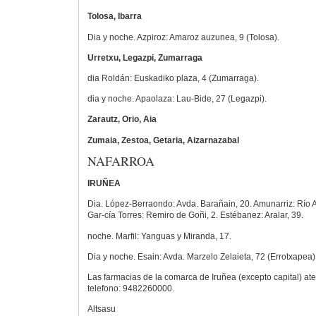
Tolosa, Ibarra
Dia y noche. Azpiroz: Amaroz auzunea, 9 (Tolosa).
Urretxu, Legazpi, Zumarraga
dia Roldán: Euskadiko plaza, 4 (Zumarraga).
dia y noche. Apaolaza: Lau-Bide, 27 (Legazpi).
Zarautz, Orio, Aia
Zumaia, Zestoa, Getaria, Aizarnazabal
NAFARROA
IRUÑEA
Dia. López-Berraondo: Avda. Barañain, 20. Amunarriz: Río A
Gar-cía Torres: Remiro de Goñi, 2. Estébanez: Aralar, 39.
noche. Marfil: Yanguas y Miranda, 17.
Dia y noche. Esain: Avda. Marzelo Zelaieta, 72 (Errotxapea)
Las farmacias de la comarca de Iruñea (excepto capital) a
telefono: 9482260000.
Altsasu