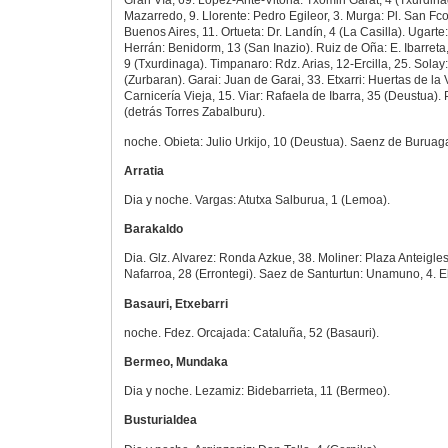
Gran Vía, 69. López-Ante-Vitoria: Txomin Garat, 4 (Txurdina
Mazarredo, 9. Llorente: Pedro Egileor, 3. Murga: Pl. San Fco.
Buenos Aires, 11. Ortueta: Dr. Landín, 4 (La Casilla). Ugarte
Herrán: Benidorm, 13 (San Inazio). Ruiz de Oña: E. Ibarret
9 (Txurdinaga). Timpanaro: Rdz. Arias, 12-Ercilla, 25. Solay
(Zurbaran). Garai: Juan de Garai, 33. Etxarri: Huertas de la Vi
Carnicería Vieja, 15. Viar: Rafaela de Ibarra, 35 (Deustua). 
(detrás Torres Zabalburu).
noche. Obieta: Julio Urkijo, 10 (Deustua). Saenz de Buruag
Arratia
Dia y noche. Vargas: Atutxa Salburua, 1 (Lemoa).
Barakaldo
Dia. Glz. Alvarez: Ronda Azkue, 38. Moliner: Plaza Anteiglesi
Nafarroa, 28 (Errontegi). Saez de Santurtun: Unamuno, 4. E
Basauri, Etxebarri
noche. Fdez. Orcajada: Cataluña, 52 (Basauri).
Bermeo, Mundaka
Dia y noche. Lezamiz: Bidebarrieta, 11 (Bermeo).
Busturialdea