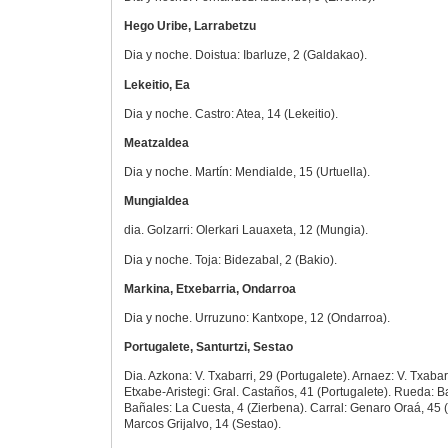
Hego Uribe, Larrabetzu
Dia y noche. Doistua: Ibarluze, 2 (Galdakao).
Lekeitio, Ea
Dia y noche. Castro: Atea, 14 (Lekeitio).
Meatzaldea
Dia y noche. Martín: Mendialde, 15 (Urtuella).
Mungialdea
dia. Golzarri: Olerkari Lauaxeta, 12 (Mungia).
Dia y noche. Toja: Bidezabal, 2 (Bakio).
Markina, Etxebarria, Ondarroa
Dia y noche. Urruzuno: Kantxope, 12 (Ondarroa).
Portugalete, Santurtzi, Sestao
Dia. Azkona: V. Txabarri, 29 (Portugalete). Arnaez: V. Txabarr
Etxabe-Aristegi: Gral. Castaños, 41 (Portugalete). Rueda: Ba
Bañales: La Cuesta, 4 (Zierbena). Carral: Genaro Oraá, 45 (
Marcos Grijalvo, 14 (Sestao).