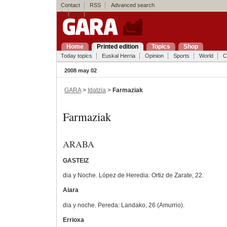
Contact
RSS
Advanced search
fr
en
Home
Printed edition
Topics
Shop
Today topics
Euskal Herria
Opinion
Sports
World
C
2008 may 02
GARA
>
Idatzia
>
Farmaziak
Farmaziak
ARABA
GASTEIZ
dia y Noche. López de Heredia: Ortiz de Zarate, 22.
Aiara
dia y noche. Pereda: Landako, 26 (Amurrio).
Errioxa