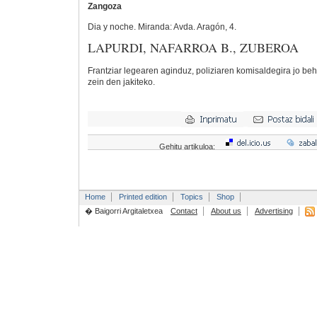
Zangoza
Dia y noche. Miranda: Avda. Aragón, 4.
LAPURDI, NAFARROA B., ZUBEROA
Frantziar legearen aginduz, poliziaren komisaldegira jo be
zein den jakiteko.
Gehitu artikuloa:
Home
Printed edition
Topics
Shop
� Baigorri Argitaletxea
Contact
About us
Advertising