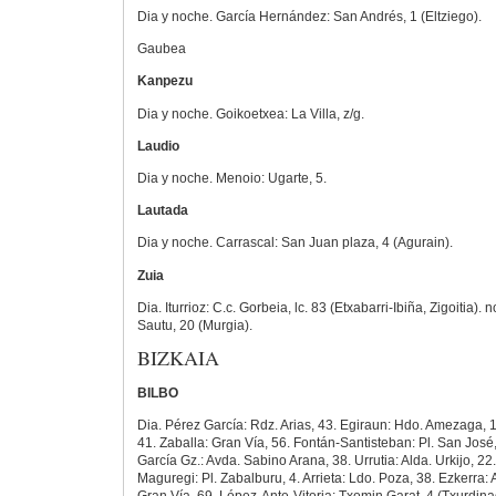
Dia y noche. García Hernández: San Andrés, 1 (Eltziego).
Gaubea
Kanpezu
Dia y noche. Goikoetxea: La Villa, z/g.
Laudio
Dia y noche. Menoio: Ugarte, 5.
Lautada
Dia y noche. Carrascal: San Juan plaza, 4 (Agurain).
Zuia
Dia. Iturrioz: C.c. Gorbeia, lc. 83 (Etxabarri-Ibiña, Zigoitia
Sautu, 20 (Murgia).
BIZKAIA
BILBO
Dia. Pérez García: Rdz. Arias, 43. Egiraun: Hdo. Amezaga,
41. Zaballa: Gran Vía, 56. Fontán-Santisteban: Pl. San José, 
García Gz.: Avda. Sabino Arana, 38. Urrutia: Alda. Urkijo, 2
Maguregi: Pl. Zabalburu, 4. Arrieta: Ldo. Poza, 38. Ezkerra: 