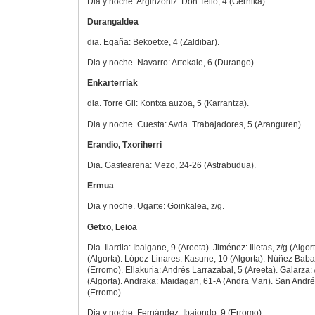
Dia y noche. Arginzoniz: Don Tello, 4 (Gernika).
Durangaldea
dia. Egaña: Bekoetxe, 4 (Zaldibar).
Dia y noche. Navarro: Artekale, 6 (Durango).
Enkarterriak
dia. Torre Gil: Kontxa auzoa, 5 (Karrantza).
Dia y noche. Cuesta: Avda. Trabajadores, 5 (Aranguren).
Erandio, Txoriherri
Dia. Gastearena: Mezo, 24-26 (Astrabudua).
Ermua
Dia y noche. Ugarte: Goinkalea, z/g.
Getxo, Leioa
Dia. Ilardia: Ibaigane, 9 (Areeta). Jiménez: Illetas, z/g (Algo
(Algorta). López-Linares: Kasune, 10 (Algorta). Núñez Bab
(Erromo). Ellakuria: Andrés Larrazabal, 5 (Areeta). Galarza:
(Algorta). Andraka: Maidagan, 61-A (Andra Mari). San André
(Erromo).
Dia y noche. Fernández: Ibaiondo, 9 (Erromo).