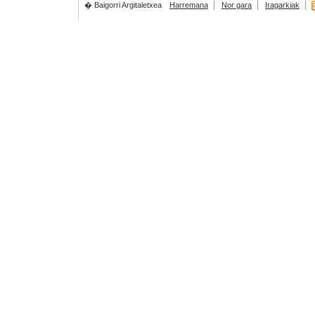
� Baigorri Argitaletxea
Harremana
Nor gara
Iragarkiak