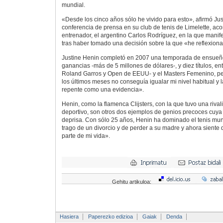
mundial.
«Desde los cinco años sólo he vivido para esto», afirmó Ju
conferencia de prensa en su club de tenis de Limelette, a
entrenador, el argentino Carlos Rodríguez, en la que manife
tras haber tomado una decisión sobre la que «he reflexio
Justine Henin completó en 2007 una temporada de ensueño
ganancias -más de 5 millones de dólares-, y diez títulos, en
Roland Garros y Open de EEUU- y el Masters Femenino, pe
los últimos meses no conseguía igualar mi nivel habitual y 
repente como una evidencia».
Henin, como la flamenca Clijsters, con la que tuvo una rival
deportivo, son otros dos ejemplos de genios precoces cuy
deprisa. Con sólo 25 años, Henin ha dominado el tenis mun
trago de un divorcio y de perder a su madre y ahora siente
parte de mi vida».
Gehitu artikuloa:
Hasiera
Paperezko edizioa
Gaiak
Denda