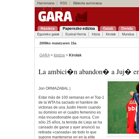
Harremana
RSS
Bilaketa aurreratua
es
fr
en
Hasiera
Paperezko edizioa
Gaiak
Denda
Eguneko gaiak
Euskal Herria
Iritzia
Kirolak
Mundua
2008ko maiatzaren 15a
GARA
>
Idatzia
>
Kirolak
La ambici�n abandon� a Juj� en
Jon ORMAZABAL |
Estar más de 100 semanas en el Top-1
de la WTA ha saciado el hambre de
victorias de una Justin Henin cuando
su dominio en el cuadro femenino es
más incuestionable que nunca. Con
sólo 25 años, la tenista de Lieja se ha
cansado de ganar y ayer anunció su
retirada «cansada» de todo lo que
supone mantenerse en en la elite