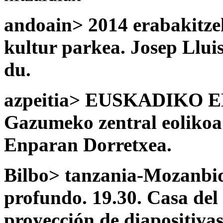
andoain> 2014 erabakitze
kultur parkea. Josep Llui
du.
azpeitia> EUSKADIKO 
Gazumeko zentral eolikoa
Enparan Dorretxea.
Bilbo> tanzania-Mozanbiqu
profundo. 19.30. Casa del
proyección de diapositiva