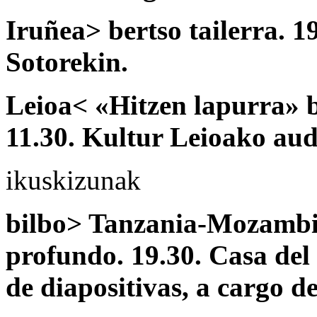
Iruñea> bertso tailerra. 19
Sotorekin.
Leioa< «Hitzen lapurra» b
11.30. Kultur Leioako aud
ikuskizunak
bilbo> Tanzania-Mozambiq
profundo. 19.30. Casa del
de diapositivas, a cargo 