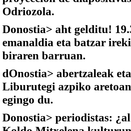
Odriozola.
Donostia> aht gelditu! 19.
emanaldia eta batzar irek
biraren barruan.
dOnostia> abertzaleak eta
Liburutegi azpiko aretoan
egingo du.
Donostia> periodistas: ¿al
Koldo Mitxelena kulturune