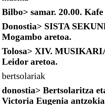
Bilbo> samar. 20.00. Kafe
Donostia> SISTA SEKUN
Mogambo aretoa.
Tolosa> XIV. MUSIKARIA. 
Leidor aretoa.
bertsolariak
donostia> Bertsolaritza et
Victoria Eugenia antzokia