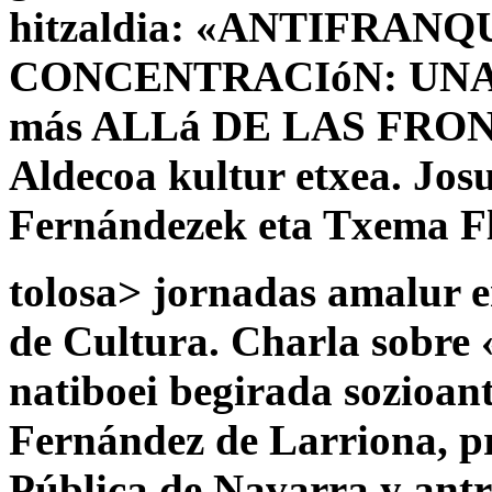
hitzaldia: «ANTIFRAN
CONCENTRACIóN: UNA
más ALLá DE LAS FRONT
Aldecoa kultur etxea. Jos
Fernándezek eta Txema Fló
tolosa> jornadas amalur en
de Cultura. Charla sobre 
natiboei begirada sozioa
Fernández de Larriona, pr
Pública de Navarra y antro