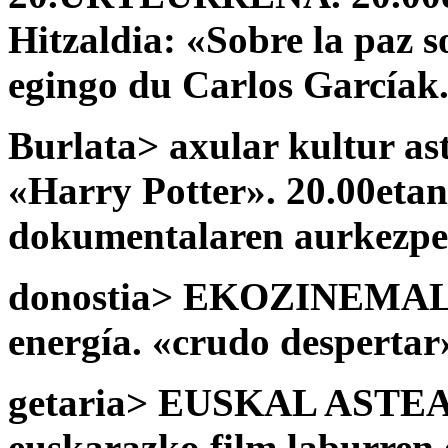
Hitzaldia: «Sobre la paz s
egingo du Carlos Garcíak
Burlata> axular kultur ast
«Harry Potter». 20.00etan
dokumentalaren aurkezpe
donostia> EKOZINEMALDI
energía. «crudo despertar»
getaria> EUSKAL ASTEA. 
euskarazko film laburren 