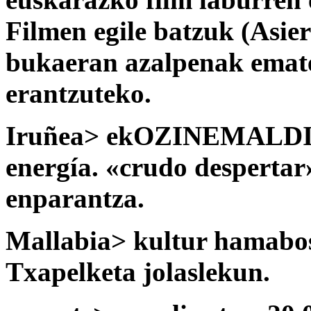
Filmen egile batzuk (Asier
bukaeran azalpenak emate
erantzuteko.
Iruñea> ekOZINEMALDIA 
energía. «crudo despertar
enparantza.
Mallabia> kultur hamabos
Txapelketa jolaslekun.