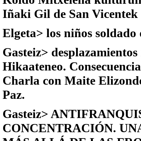
Iñaki Gil de San Vicentek 
Elgeta> los niños soldado 
Gasteiz> desplazamientos i
Hikaateneo. Consecuencia
Charla con Maite Elizond
Paz.
Gasteiz> ANTIFRANQU
CONCENTRACIÓN. UNA