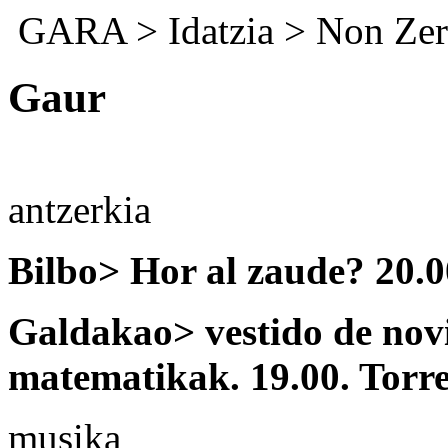
GARA
>
Idatzia
>
Non Zer
Gaur
antzerkia
Bilbo> Hor al zaude? 20.0
Galdakao> vestido de nov
matematikak. 19.00. Torre
musika