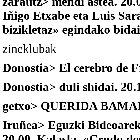
zarautz> mendi astea. 20.
Iñigo Etxabe eta Luis Sar
bizikletaz» egindako bida
zineklubak
Donostia> El cerebro de F
Donostia> duli shidai. 20.
getxo> QUERIDA BAMAKO.
Iruñea> Eguzki Bideoareki
20.00. Kalasla. «Crudo de