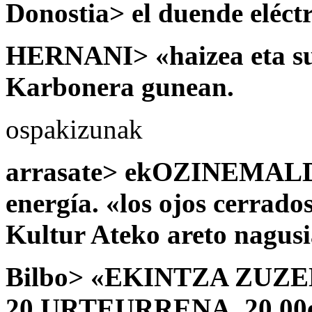
Donostia> el duende eléct
HERNANI> «haizea eta su
Karbonera gunean.
ospakizunak
arrasate> ekOZINEMALDI
energía. «los ojos cerrado
Kultur Ateko areto nagusi
Bilbo> «EKINTZA ZUZ
20.URTEURRENA. 20.00et