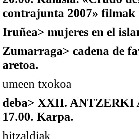
contrajunta 2007» filmak 
Iruñea> mujeres en el isl
Zumarraga> cadena de favo
aretoa.
umeen txokoa
deba> XXII. ANTZERKI A
17.00. Karpa.
hitzaldiak