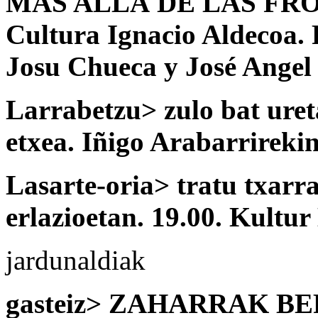
MÁS ALLÁ DE LAS FRON
Cultura Ignacio Aldecoa. 
Josu Chueca y José Angel
Larrabetzu> zulo bat uret
etxea. Iñigo Arabarrirekin
Lasarte-oria> tratu txarr
erlazioetan. 19.00. Kultur
jardunaldiak
gasteiz> ZAHARRAK B