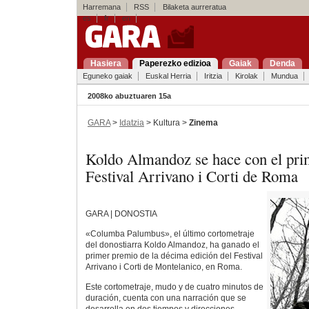
Harremana
RSS
Bilaketa aurreratua
es
fr
en
Hasiera
Paperezko edizioa
Gaiak
Denda
Eguneko gaiak
Euskal Herria
Iritzia
Kirolak
Mundua
2008ko abuztuaren 15a
GARA
>
Idatzia
> Kultura >
Zinema
Koldo Almandoz se hace con el pri
Festival Arrivano i Corti de Roma
GARA | DONOSTIA
«Columba Palumbus», el último cortometraje
del donostiarra Koldo Almandoz, ha ganado el
primer premio de la décima edición del Festival
Arrivano i Corti de Montelanico, en Roma.
Este cortometraje, mudo y de cuatro minutos de
duración, cuenta con una narración que se