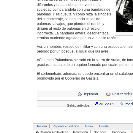
desarrolla en dos tiempos y direcciones
diferentes y habla sobre el devenir de la
sociedad comparándola con una bandada de
palomas. Y es que, tal y como reza la sinopsis
del cortometraje, se han dado casos de
palomas salvajes, que pierden el rumbo y
dirigen al resto de palomas en dirección
incorrecta. La bandada entera, desorientada,
termina muriendo agotada por un vuelo sin razón.
Así, un hombre, vestido de militar y con una escopeta en 
perdido por un bosque, al igual que las aves.
«Columba Palumbus» se rodó en la sierra de Aralar, de for
gracias al trabajo de un equipo formado por cuatro persona
El cortometraje, además, se puede encontrar en el catálog
promovido por el Gobierno de Gasteiz.
Gehitu artikuloa:
Hasiera
Paperezko edizioa
Gaiak
Denda
� Baigorri Argitaletxea
Harremana
Nor gara
Iragarkiak