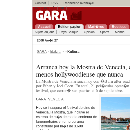
Contact
RSS
Recherche avanc�e
eu
es
fr
en
Accueil
Edition papier
Mati�res
Boutique
Sujets du jour
Pays Basque
Opinion
Sports
Monde
2008 Ao�t 27
GARA
>
Idatzia
> >
Kultura
Arranca hoy la Mostra de Venecia,
menos hollywoodiense que nunca
La Mostra de Venecia arranca hoy con �Burn after rea
por Ethan y Joel Coen. En total, 21 pel�culas optar�n
festival, que cerrar� sus puertas el 6 de septiembre.
GARA | VENECIA
Hoy se inaugura el festival de cine de
Venecia, la Mostra, que incluye el
estreno de m�s de medio centenar de
largometrajes en un programa
constituido por m�s de 3.600