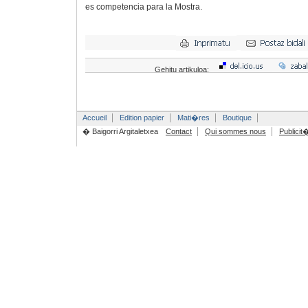
es competencia para la Mostra.
Gehitu artikuloa:
Accueil
Edition papier
Mati�res
Boutique
� Baigorri Argitaletxea
Contact
Qui sommes nous
Publicit