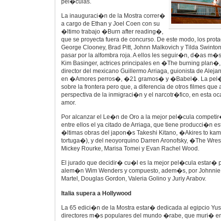
pel�culas.
La inauguraci�n de la Mostra correr�
a cargo de Ethan y Joel Coen con su
�ltimo trabajo �Burn after reading�,
que se proyecta fuera de concurso. De este modo, los prota
George Clooney, Brad Pitt, Johnn Malkovich y Tilda Swinto
pasar por la alfombra roja. A ellos les seguir�n, d�as m�s
Kim Basinger, actrices principales en �The burning plan�,
director del mexicano Guillermo Arriaga, guionista de Ale
en �Amores perros�, �21 gramos� y �Babel�. La pel�cu
sobre la frontera pero que, a diferencia de otros filmes que
perspectiva de la inmigraci�n y el narcotr�fico, en esta o
amor.
Por alcanzar el Le�n de Oro a la mejor pel�cula competir�
entre ellos el ya citado de Arriaga, que tiene producci�n e
�ltimas obras del japon�s Takeshi Kitano, �Akires to ka
tortuga�), y del neoyorquino Darren Aronofsky, �The Wrest
Mickey Rourke, Marisa Tomei y Evan Rachel Wood.
El jurado que decidir� cu�l es la mejor pel�cula estar� pr
alem�n Wim Wenders y compuesto, adem�s, por Johnnie T
Martel, Douglas Gordon, Valeria Golino y Juriy Arabov.
Italia supera a Hollywood
La 65 edici�n de la Mostra estar� dedicada al egipcio Yus
directores m�s populares del mundo �rabe, que muri� en 