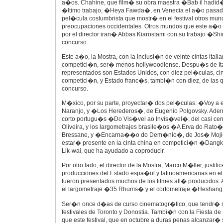
a�os. Chahine, que film� su obra maestra �Bab il hadid
�ltimo trabajo, �Heya Fawda�, en Venecia el a�o pasado
pel�cula costumbrista que mostr� en el festival otros mu
preocupaciones occidentales. Otros mundos que este a�o
por el director iran� Abbas Kiarostami con su trabajo �Shi
concurso.
Este a�o, la Mostra, con la inclusi�n de veinte cintas italia
competici�n, ser� menos hollywoodiense. Despu�s de It
representados son Estados Unidos, con diez pel�culas, cin
competici�n, y Estado franc�s, tambi�n con diez, de las
concurso.
M�xico, por su parte, proyectar� dos pel�culas: �Voy a 
Naranjo, y �Los Herederos�, de Eugenio Polgovsky. Adem
corto portugu�s �Do Vis�vel ao Invis�vel�, del casi cen
Oliveira, y los largometrajes brasile�os �A Erva do Rato�
Bressane, y �Encarna��o do Dem�nio�, de Jos� Mojica
estar� presente en la cinta china en competici�n �Dangko
Lik-wai, que ha ayudado a coproducir.
Por otro lado, el director de la Mostra, Marco M�ller, justif
producciones del Estado espa�ol y latinoamericanas en e
fueron presentados muchos de los filmes all� producidos
el largometraje �35 Rhums� y el cortometraje �Heshang
Ser�n once d�as de curso cinematogr�fico, que tendr� s
festivales de Toronto y Donostia. Tambi�n con la Fiesta de
que este festival, que en octubre a duras penas alcanzar� 