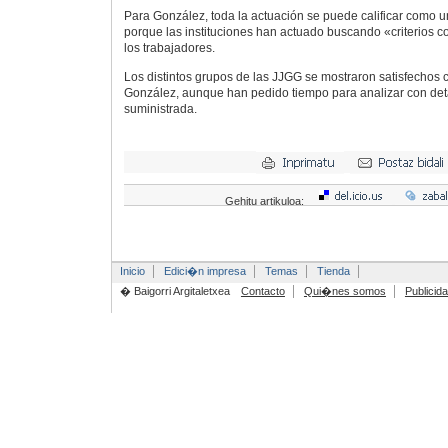
Para González, toda la actuación se puede calificar como
porque las instituciones han actuado buscando «criterios c
los trabajadores.
Los distintos grupos de las JJGG se mostraron satisfechos 
González, aunque han pedido tiempo para analizar con deta
suministrada.
Gehitu artikuloa:
Inicio
Edici�n impresa
Temas
Tienda
� Baigorri Argitaletxea
Contacto
Qui�nes somos
Publicid