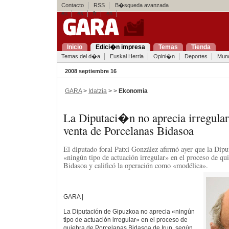
Contacto
RSS
B�squeda avanzada
eu
es
fr
en
Inicio
Edici�n impresa
Temas
Tienda
Temas del d�a
Euskal Herria
Opini�n
Deportes
Mun
2008 septiembre 16
GARA
>
Idatzia
> >
Ekonomia
La Diputaci�n no aprecia irregular
venta de Porcelanas Bidasoa
El diputado foral Patxi González afirmó ayer que la Dip
«ningún tipo de actuación irregular» en el proceso de qu
Bidasoa y calificó la operación como «modélica».
GARA |
La Diputación de Gipuzkoa no aprecia «ningún
tipo de actuación irregular» en el proceso de
quiebra de Porcelanas Bidasoa de Irun, según