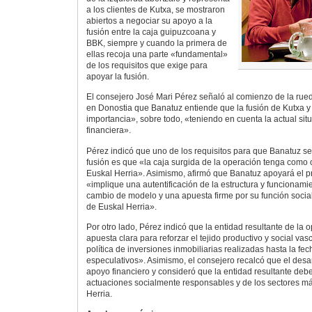
a los clientes de Kutxa, se mostraron
abiertos a negociar su apoyo a la
fusión entre la caja guipuzcoana y
BBK, siempre y cuando la primera de
ellas recoja una parte «fundamental»
de los requisitos que exige para
apoyar la fusión.
El consejero José Mari Pérez señaló al comienzo de la rue
en Donostia que Banatuz entiende que la fusión de Kutxa 
importancia», sobre todo, «teniendo en cuenta la actual situa
financiera».
Pérez indicó que uno de los requisitos para que Banatuz se
fusión es que «la caja surgida de la operación tenga como o
Euskal Herria». Asimismo, afirmó que Banatuz apoyará el 
«implique una autentificación de la estructura y funcionami
cambio de modelo y una apuesta firme por su función socia
de Euskal Herria».
Por otro lado, Pérez indicó que la entidad resultante de la
apuesta clara para reforzar el tejido productivo y social va
política de inversiones inmobiliarias realizadas hasta la fec
especulativos». Asimismo, el consejero recalcó que el desar
apoyo financiero y consideró que la entidad resultante deb
actuaciones socialmente responsables y de los sectores m
Herria.