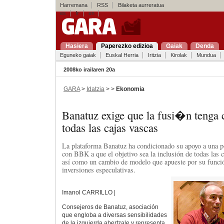
Harremana
RSS
Bilaketa aurreratua
es
fr
en
Hasiera
Paperezko edizioa
Gaiak
Denda
Eguneko gaiak
Euskal Herria
Iritzia
Kirolak
Mundua
2008ko irailaren 20a
GARA
>
Idatzia
> >
Ekonomia
Banatuz exige que la fusi�n tenga 
todas las cajas vascas
La plataforma Banatuz ha condicionado su apoyo a una p
con BBK a que el objetivo sea la inclusión de todas las 
así como un cambio de modelo que apueste por su funció
inversiones especulativas.
Imanol CARRILLO |
Consejeros de Banatuz, asociación
que engloba a diversas sensibilidades
de la izquierda abertzale y representa