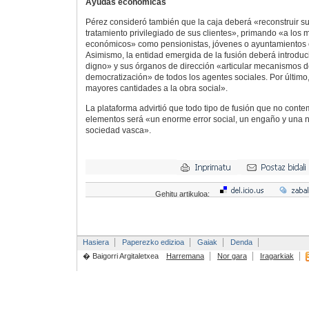
Ayudas económicas
Pérez consideró también que la caja deberá «reconstruir su
tratamiento privilegiado de sus clientes», primando «a los
económicos» como pensionistas, jóvenes o ayuntamientos 
Asimismo, la entidad emergida de la fusión deberá introduc
digno» y sus órganos de dirección «articular mecanismos de
democratización» de todos los agentes sociales. Por último
mayores cantidades a la obra social».
La plataforma advirtió que todo tipo de fusión que no conte
elementos será «un enorme error social, un engaño y una n
sociedad vasca».
Gehitu artikuloa:
Hasiera
Paperezko edizioa
Gaiak
Denda
� Baigorri Argitaletxea
Harremana
Nor gara
Iragarkiak