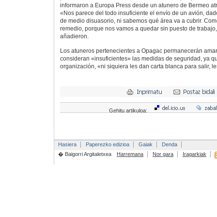
informaron a Europa Press desde un atunero de Bermeo at
«Nos parece del todo insuficiente el envío de un avión, dad
de medio disuasorio, ni sabemos qué área va a cubrir. C
remedio, porque nos vamos a quedar sin puesto de trabajo,
añadieron.
Los atuneros pertenecientes a Opagac permanecerán amar
consideran «insuficientes» las medidas de seguridad, ya q
organización, «ni siquiera les dan carta blanca para salir, 
Gehitu artikuloa:
Hasiera
Paperezko edizioa
Gaiak
Denda
� Baigorri Argitaletxea
Harremana
Nor gara
Iragarkiak