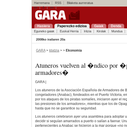
Harremana
RSS
Bilaketa aurreratua
es
fr
en
Hasiera
Paperezko edizioa
Gaiak
Denda
Eguneko gaiak
Euskal Herria
Iritzia
Kirolak
Mundua
2008ko irailaren 20a
GARA
>
Idatzia
> >
Ekonomia
Atuneros vuelven al �ndico por �p
armadores�
GARA |
Los atuneros de la Asociación Española de Armadores de 
congeladores (Anabac), fondeados en el Puerto Victoria, en
por los ataques de los piratas somalíes, iniciaron ayer el r
las presiones de los armadores», mientras que los de Opag
hasta que no se garantice su seguridad.
Los atuneros celebraron ayer una asamblea para adoptar 
decidir si seguían amarrados a puerto o salían a faenar. 
pertenecientes a Anabac se hicieron a la mar porque «no 