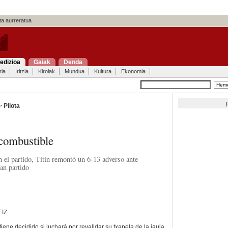
a aurreratua
edizioa
Gaiak
Denda
ria
Iritzia
Kirolak
Mundua
Kultura
Ekonomia
P
 >
Pilota
ncombustible
n el partido, Titín remontó un 6-13 adverso ante
an partido
EIZ
o tiene decidido si luchará por revalidar su txapela de la jaula,