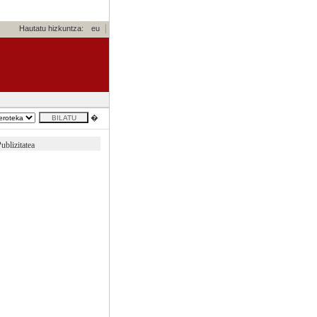
Hautatu hizkuntza:
eu
�
ublizitatea