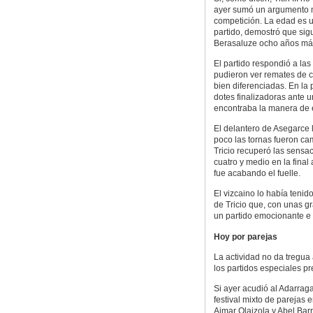
ayer sumó un argumento má
competición. La edad es u
partido, demostró que si
Berasaluze ocho años má
El partido respondió a las
pudieron ver remates de ca
bien diferenciadas. En la
dotes finalizadoras ante un
encontraba la manera de e
El delantero de Asegarce l
poco las tornas fueron ca
Tricio recuperó las sensac
cuatro y medio en la final
fue acabando el fuelle.
El vizcaino lo había tenid
de Tricio que, con unas g
un partido emocionante e 
Hoy por parejas
La actividad no da tregua 
los partidos especiales pr
Si ayer acudió al Adarraga 
festival mixto de parejas
Aimar Olaizola y Abel Barr