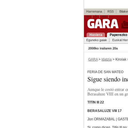
Harremana
RSS
Bilaket
es
fr
en
Hasiera
Paperezko 
Eguneko gaiak
Euskal Her
2008ko irailaren 20a
GARA
>
Idatzia
> Kirolak
FERIA DE SAN MATEO
Sigue siendo i
Aunque le costó entrar e
Berasaluze VIII en un gr
TITIN III
22
BERASALUZE VIII
17
Jon ORMAZABAL | GAST
Si, como dicen, Titín III n