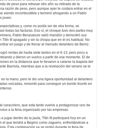
s de peso para retrasar otro año su retirada de la
na razón de peso, pero aunque ayer le costara entrar en el
gue siendo incombustible y terminó ahogando a un Pablo
s joven.
 expectativas y, como no podía ser de otra forma, se
si todas las facturas. Eso sí, el choque tuvo dos partes muy
 primera, Pablo Berasaluze salió mandón y demostró sus
 Titín III apagado y sin la chispa que en él es habitual. No
ntrar en juego y de frenar al menudo delantero de Berriz.
ogró rentas de hasta siete tantos en el 6-13, pero poco a
mbiando y dieron un vuelco a partir de ese momento. El de
iones en la distancia que le llevaron a calarse la txapela del
 ante Barriola, mientras que a la revelación del verano se le
o en la mano, pero le dio una ligera oportunidad al delantero
radas volcadas, remontó para conseguir un bonito triunfo en
intenso.
al caracolero, que esta tarde vuelve a protagonizar uno de
evios a la feria organizado por las empresas.
a jugar dentro de la jaula, Titín III participará hoy en un
 en el que tendrá a Begino como zaguero, enfrentándose a
iola. Esta combinación ya se probó durante la feria de