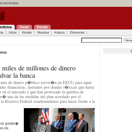
a aurreratua
edizioa
Gaiak
Denda
ria
Iritzia
Kirolak
Mundua
Kultura
Ekonomia
P
omia
iles de millones de dinero
lvar la banca
lones de dinero p�blico servir�n en EEUU para tapar
dades financieras, lastrados por deudas t�xicas que hasta
 en el mercado y que han provocado la quiebra de
er� una de las medidas del plan acordado por el
la Reserva Federal estadounidense para hacer frente a la
nse gastar�
nes de