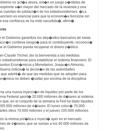
obierno no act�a ahora, est�n en juego p�rdidas de
splome a�n mayor del mercado de la vivienda y una
las cuentas de jubilaci�n de los estadounidenses. �La
inanciero es esencial para que la econom�a funcione sin
e esa confianza se ha visto sacudida�, afirm�.
ente
 el Gobierno garantiza los dep�sitos bancarios de hasta
cci�n conlleva riesgo� para el contribuyente, reconoci�
ue el Gobierno pueda recuperar el dinero p�blico.
an-Claude Trichet, dio la bienvenida a las medidas
 estadounidense para estabilizar el sistema financiero. El
Asuntos Econ�micos y Monetarios, Joaqu�n Almunia,
uena noticia� la decisi�n de las autoridades
z que advirti� de que las medidas que se adopten para
econ�mica no deben �saltar por encima de la disciplina
ma una nueva inyecci�n de liquidez por parte de los
erva Federal aport� 20.000 millones de d�lares al sistema
lo que, en el conjunto de la semana la Fed ha dado liquidez
e 265.000 millones de d�lares. El lunes coloc� 70.000
artes otros 70.000 millones y el jueves 105.000 millones.
n la misma pol�tica e inyect� ayer en el mercado
ones de d�lares, que se suman a los 40.000 millones de
ves.