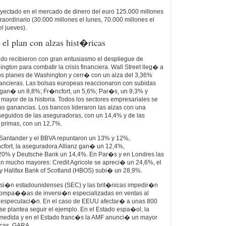
yectado en el mercado de dinero del euro 125.000 millones
raordinario (30.000 millones el lunes, 70.000 millones el
l jueves).
 el plan con alzas hist�ricas
do recibieron con gran entusiasmo el despliegue de
gton para combatir la crisis financiera. Wall Street lleg� a
los planes de Washington y cerr� con un alza del 3,36%
nancieras. Las bolsas europeas reaccionaron con subidas
 gan� un 8,8%; Fr�ncfort, un 5,6%; Par�s, un 9,3% y
 mayor de la historia. Todos los sectores empresariales se
las ganancias. Los bancos lideraron las alzas con una
seguidos de las aseguradoras, con un 14,4% y de las
rimas, con un 12,7%.
 Santander y el BBVA repuntaron un 13% y 12%,
cfort, la aseguradora Allianz gan� un 12,4%,
% y Deutsche Bank un 14,4%. En Par�s y en Londres las
an mucho mayores: Credit Agricole se apreci� un 24,6%, el
 Halifax Bank of Scotland (HBOS) subi� un 28,9%.
isi�n estadounidenses (SEC) y las brit�nicas impedir�n
compa��as de inversi�n especializadas en ventas al
la especulaci�n. En el caso de EEUU afectar� a unas 800
e plantea seguir el ejemplo. En el Estado espa�ol, la
edida y en el Estado franc�s la AMF anunci� un mayor
icas.
GARA