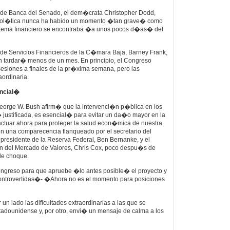
 de Banca del Senado, el dem�crata Christopher Dodd,
pol�tica nunca ha habido un momento �tan grave� como
stema financiero se encontraba �a unos pocos d�as� del
 de Servicios Financieros de la C�mara Baja, Barney Frank,
n tardar� menos de un mes. En principio, el Congreso
siones a finales de la pr�xima semana, pero las
ordinaria.
ncial�
eorge W. Bush afirm� que la intervenci�n p�blica en los
ustificada, es esencial� para evitar un da�o mayor en la
ar ahora para proteger la salud econ�mica de nuestra
 una comparecencia flanqueado por el secretario del
 presidente de la Reserva Federal, Ben Bernanke, y el
n del Mercado de Valores, Chris Cox, poco despu�s de
de choque.
ongreso para que apruebe �lo antes posible� el proyecto y
trovertidas�- �Ahora no es el momento para posiciones
un lado las dificultades extraordinarias a las que se
adounidense y, por otro, envi� un mensaje de calma a los