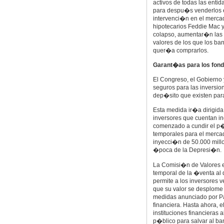
activos de todas las enti
para despu�s venderlos e
intervenci�n en el mercad
hipotecarios Feddie Mac y
colapso, aumentar�n las 
valores de los que los b
quer�a comprarlos.
Garant�as para los fon
El Congreso, el Gobierno
seguros para las inversio
dep�sito que existen par
Esta medida ir�a dirigida
inversores que cuentan inc
comenzado a cundir el p�
temporales para el merca
inyecci�n de 50.000 millo
�poca de la Depresi�n.
La Comisi�n de Valores e
temporal de la �venta al
permite a los inversores 
que su valor se desplome 
medidas anunciado por Pau
financiera. Hasta ahora, 
instituciones financieras 
p�blico para salvar al ba