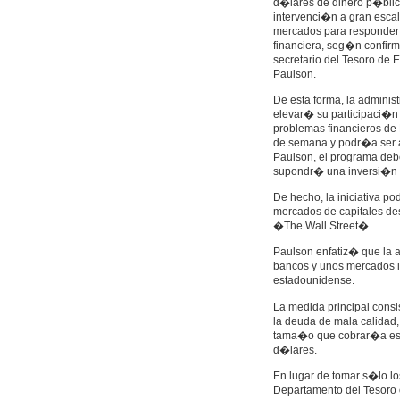
d�lares de dinero p�bli
intervenci�n a gran escal
mercados para responder a
financiera, seg�n confir
secretario del Tesoro de
Paulson.
De esta forma, la adminis
elevar� su participaci�n 
problemas financieros de 
de semana y podr�a ser 
Paulson, el programa deb
supondr� una inversi�n �
De hecho, la iniciativa p
mercados de capitales 
�The Wall Street�
Paulson enfatiz� que la 
bancos y unos mercados i
estadounidense.
La medida principal cons
la deuda de mala calidad
tama�o que cobrar�a esta
d�lares.
En lugar de tomar s�lo l
Departamento del Tesoro 