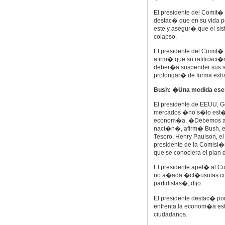
El presidente del Comit�
destac� que en su vida 
este y asegur� que el si
colapso.
El presidente del Comit�
afirm� que su ratificaci�
deber�a suspender sus se
prolongar� de forma extra
Bush: �Una medida ese
El presidente de EEUU, G
mercados �no s�lo est� j
econom�a. �Debemos actu
naci�n�, afirm� Bush, en
Tesoro, Henry Paulson, el
presidente de la Comisi�
que se conociera el plan 
El presidente apel� al C
no a�ada �cl�usulas con
partidistas�, dijo.
El presidente destac� por 
enfrenta la econom�a est
ciudadanos.