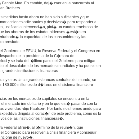
Fannie Mae. En cambio, dej� caer en la bancarrota al
an Brothers.
s medidas hasta ahora no han sido suficientes y que
ar acciones adicionales y decisivas� para responder a
ara justificar la intervenci�n, pint� un cuadro tenebroso de
 que los ahorros de los estadounidenses �est�n en
rturbado� la capacidad de los consumidores y las
ro prestado.
 el Gobierno de EEUU, la Reserva Federal y el Congreso en
despacho de la presidenta de la C�mara de
osi y se trata del �ltimo paso del Gobierno para mitigar
ado el descalabro de los mercados mundiales y ha puesto en
e grandes instituciones financieras.
ral y otros cinco grandes bancos centrales del mundo, se
ar 180.000 millones de d�lares en el sistema financiero
ias en los mercados de capitales se encuentra en la
 el mercado inmobiliario y en lo que est� pasando con la
as viviendas -dijo Paulson-. Por tanto nos hemos unido para
expeditiva dirigida al coraz�n de este problema, como es la
tivos de las instituciones financieras�.
va Federal afirm�, al t�rmino de la reuni�n, que
l Congreso para resolver la crisis financiera y conseguir
uncione de nuevo�.