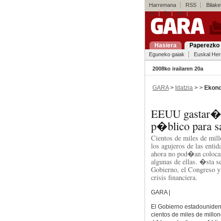
Harremana
RSS
Bilaket
es
fr
en
Hasiera
Paperezko 
Eguneko gaiak
Euskal Her
2008ko irailaren 20a
GARA
>
Idatzia
> >
Ekon
EEUU gastar� m
p�blico para sa
Cientos de miles de mil
los agujeros de las enti
ahora no pod�an colocar
algunas de ellas. �sta s
Gobierno, el Congreso y 
crisis financiera.
GARA |
El Gobierno estadounide
cientos de miles de millo