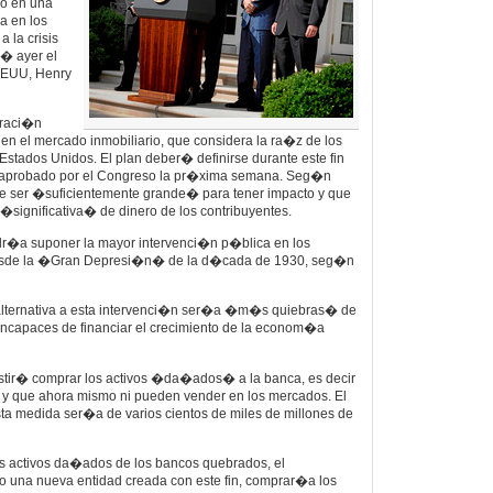
co en una
a en los
 la crisis
m� ayer el
 EEUU, Henry
traci�n
en el mercado inmobiliario, que considera la ra�z de los
Estados Unidos. El plan deber� definirse durante este fin
aprobado por el Congreso la pr�xima semana. Seg�n
e ser �suficientemente grande� para tener impacto y que
significativa� de dinero de los contribuyentes.
odr�a suponer la mayor intervenci�n p�blica en los
desde la �Gran Depresi�n� de la d�cada de 1930, seg�n
alternativa a esta intervenci�n ser�a �m�s quiebras� de
ncapaces de financiar el crecimiento de la econom�a
istir� comprar los activos �da�ados� a la banca, es decir
, y que ahora mismo ni pueden vender en los mercados. El
 medida ser�a de varios cientos de miles de millones de
os activos da�ados de los bancos quebrados, el
o una nueva entidad creada con este fin, comprar�a los