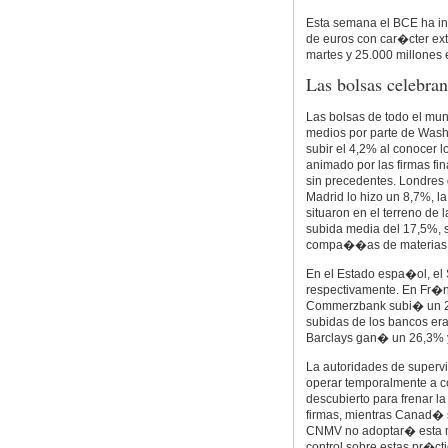
Esta semana el BCE ha in
de euros con car�cter ext
martes y 25.000 millones e
Las bolsas celebran
Las bolsas de todo el mun
medios por parte de Washin
subir el 4,2% al conocer 
animado por las firmas fi
sin precedentes. Londres
Madrid lo hizo un 8,7%, la
situaron en el terreno de 
subida media del 17,5%, 
compa��as de materias p
En el Estado espa�ol, el
respectivamente. En Fr�n
Commerzbank subi� un 20
subidas de los bancos er
Barclays gan� un 26,3% y
La autoridades de superv
operar temporalmente a 
descubierto para frenar 
firmas, mientras Canad� s
CNMV no adoptar� esta m
control sobre estas pr�ct