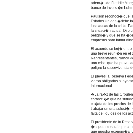
adem�s de Freddie Mac y 
banco de inversi�n Lehm
Paulson reconoci� que la
Estados Unidos �debe tom
las causas de la crisis. P
la situaci�n actual. Dijo
peligro� y que se ha �pe
empresas para tomar dine
El acuerdo se forj� entre
una breve reuni�n en el 
Representantes, Nancy Pel
una crisis que ha provoc
peligro la supervivencia d
El jueves la Reserva Fede
vieron obligados a inyect
internacional.
�La ra�z de las turbulenc
correcci�n que ha sufrido
ca�da de los precios de l
trabajar en una soluci�n 
falta de liquidez de los ac
El presidente de la Reser
�esperamos trabajar con e
que nuestra econom�a f