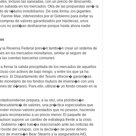
dades, incluso las saneadas, con un precio de descuento,
n subasta en los mercados. Otra de las propuestas ser� la
o de t�tulos inmobiliarios. De esta forma, los gigantes
 Fannie Mae, intervenidos por el Gobierno para evitar su
compras de valores garantizados por hipotecas, unos
ancos no pod�an deshacerse porque hasta ahora nadie
dos
 y la Reserva Federal prev�n tambi�n crear un sistema de
nes en los mercados monetarios, similar al seguro de
a las cuentas bancarias comunes.
 a frenar la salida precipitada de los mercados de aquellos
luso con activos de bajo riesgo, y entre los que ya ha
nico. El Departamento del Tesoro ofrecer� garant�as
do monetario de los fondos mutuos de inversi�n con una
nes de d�lares. Para ello, utilizar� un fondo creado en la
stadounidense prepara, a su vez, una prohibici�n
 descubierto� de valores, una pr�ctica especulativa que
vender incluso valores prestados que no poseen, haciendo
para recomprarlas a un precio menor. El paquete de
lson supone un cambio de estrategia frente a la crisis
el Gobierno s�lo hab�a reaccionado ante las noticias de
al borde del colapso, con la decisi�n de poner dinero
nco de inversi�n Bear Stearns y la aseguradora AIG,