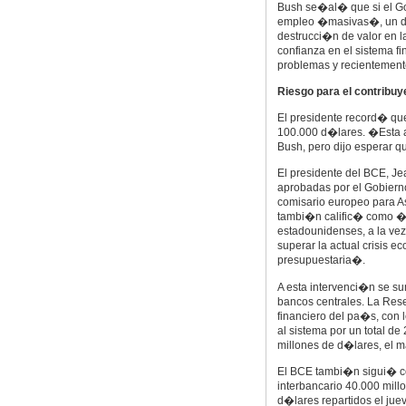
Bush se�al� que si el G
empleo �masivas�, un de
destrucci�n de valor en 
confianza en el sistema f
problemas y recientement
Riesgo para el contribuy
El presidente record� que
100.000 d�lares. �Esta a
Bush, pero dijo esperar q
El presidente del BCE, Je
aprobadas por el Gobierno
comisario europeo para 
tambi�n calific� como �b
estadounidenses, a la ve
superar la actual crisis 
presupuestaria�.
A esta intervenci�n se su
bancos centrales. La Res
financiero del pa�s, con 
al sistema por un total d
millones de d�lares, el m
El BCE tambi�n sigui� co
interbancario 40.000 mill
d�lares repartidos el jue