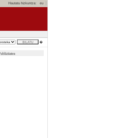
Hautatu hizkuntza:
eu
�
ublizitatea